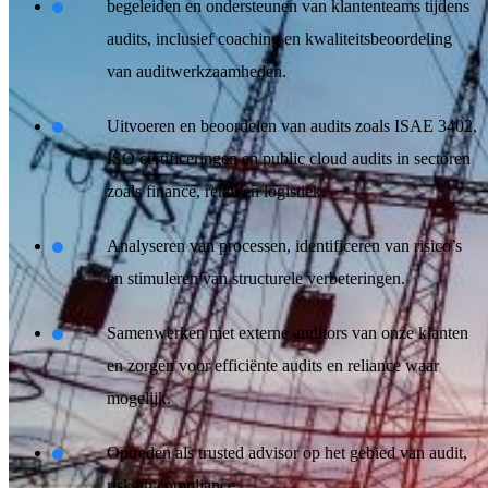
begeleiden en ondersteunen van klantenteams tijdens
audits, inclusief coaching en kwaliteitsbeoordeling
van auditwerkzaamheden.
Uitvoeren en beoordelen van audits zoals ISAE 3402,
ISO certificeringen en public cloud audits in sectoren
zoals finance, retail en logistiek.
Analyseren van processen, identificeren van risico’s
en stimuleren van structurele verbeteringen.
Samenwerken met externe auditors van onze klanten
en zorgen voor efficiënte audits en reliance waar
mogelijk.
Optreden als trusted advisor op het gebied van audit,
risk en compliance.