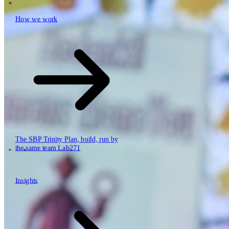
How we work
\
How we work
Value propositions
Cloud
Data & AI
Software
Security
The SBP Trinity
Plan, build, run by
the same team
Lab271
\
\
Insights
Insights
How we work