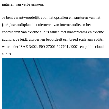
initiëren van verbeteringen.
Je bent verantwoordelijk voor het opstellen en aansturen van het
jaarlijkse auditplan, het uitvoeren van interne audits en het
coördineren van externe audits samen met klantenteams en externe
auditors. Je leidt, uitvoert en beoordeelt een breed scala aan audits,
waaronder ISAE 3402, ISO 27001 / 27701 / 9001 en public cloud
audits.
Gezien het mission critical karakter van onze dienstverlening speel
je een cruciale rol in het borgen van compliance met wet en
regelgeving, interne beleidskaders en industrienormen, terwijl je
continu de effectiviteit van onze controles uitdaagt en verbetert.
Naast de traditionele audit werkzaamheden verdiep je je actief in