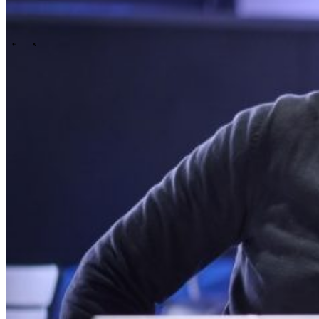
Technology
Business
Support
What we offer you
People & culture
How we hire
A day in the life
\
\
Contact