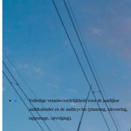
opkomende compliance onderwerpen zoals GDPR, DORA, NIS2
en de AI Act, en vertaal je nieuwe regelgeving naar pragmatische en
waardevolle assurance.
Je ziet kansen voor groei en innovatie en beweegt gemakkelijk mee
met nieuwe technologieën, waaronder public cloud en AI. Je helpt
bij het ontwikkelen van nieuwe controls en frameworks en gebruikt
automatisering en AI om audits efficiënter te maken — richting
Continuous Assurance.
Wat je gaat doen
Volledige verantwoordelijkheid voor de jaarlijkse
auditkalender en de auditcyclus (planning, uitvoering,
rapportage, opvolging).