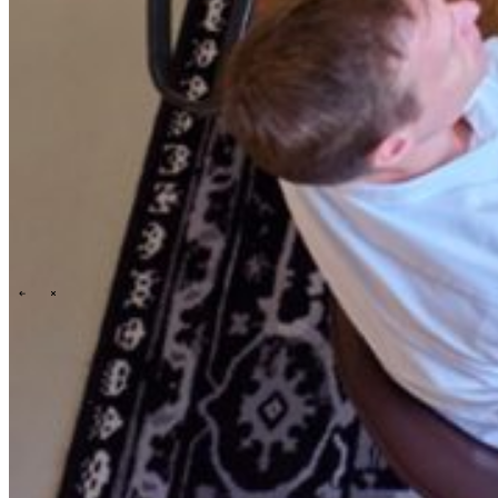
People & culture
Our purpose, vision and mission
Our story
Our
ESG & sustainability commitment
Our carbon footprint report
Our
governance
\
\
News