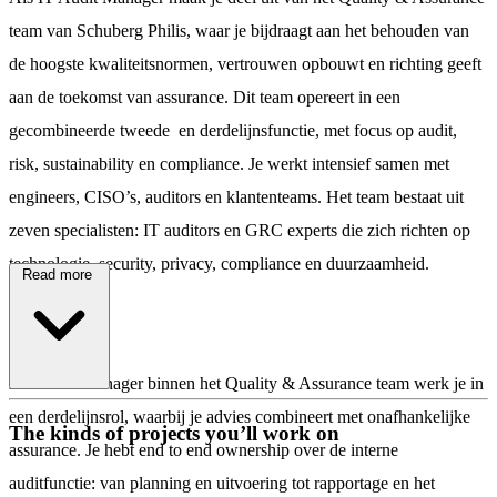
team van Schuberg Philis, waar je bijdraagt aan het behouden van
de hoogste kwaliteitsnormen, vertrouwen opbouwt en richting geeft
aan de toekomst van assurance. Dit team opereert in een
gecombineerde tweede en derdelijnsfunctie, met focus op audit,
risk, sustainability en compliance. Je werkt intensief samen met
engineers, CISO’s, auditors en klantenteams. Het team bestaat uit
zeven specialisten: IT auditors en GRC experts die zich richten op
technologie, security, privacy, compliance en duurzaamheid.
Read more
De rol
\
Als Audit Manager binnen het Quality & Assurance team werk je in
een derdelijnsrol, waarbij je advies combineert met onafhankelijke
The kinds of projects you’ll work on
assurance. Je hebt end to end ownership over de interne
auditfunctie: van planning en uitvoering tot rapportage en het