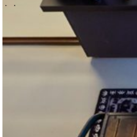
\
\
Tech Partners