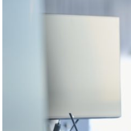
Open searchfield
Search
EN
NL
DE
Contact