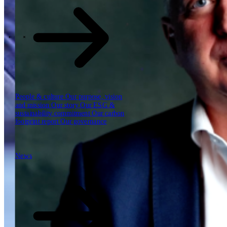
Our reports
Our frameworks
Our webinars
\
\
Industries
People & culture
Our purpose, vision
and mission
Our story
Our ESG &
sustainability commitment
Our carbon
footprint report
Our governance
News
News