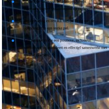
Je durft de status quo uit te dagen, neemt
eigenaarschap en stuurt continu op verbetering.
Big4 ervaring en een RE titel (of bezig met de
opleiding) zijn een sterke pré.
Een teamspeler die een positieve, inclusieve
werkomgeving stimuleert en effectief samenwerkt met
diverse groepen.
Everyone we work with and consider working with has a right to
equal treatment. The hiring and appraisal process at Schuberg
Philis is designed to be thorough and equitable, implementing fair
payment, benefits, and opportunities across all demographics.
It is our desire to be a company that brings together multiple