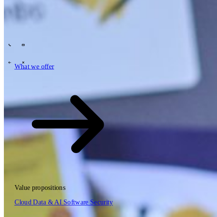
Tech Partners
What we offer
How we work
Insights
Industries
63
Contact
Who we are
News
Careers
\
\
What we offer
What we offer
\
\
Open searchfield
What we offer
Search
Value propositions
EN
Cloud
Data & AI
Software
Security
NL
DE