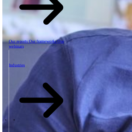
Our reports
Our frameworks
Our
webinars
Industries
Industries
The SBP Trinity
Plan, build, run by the same team
Lab271
\
\