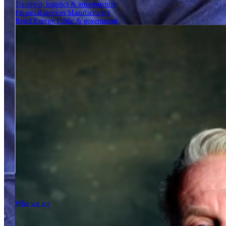
Transport, logistics & infrastructure
Financial services
Manufacturing
Retail
Energy
Public & government
Insights
Tech Partners
Who we are
Who we are