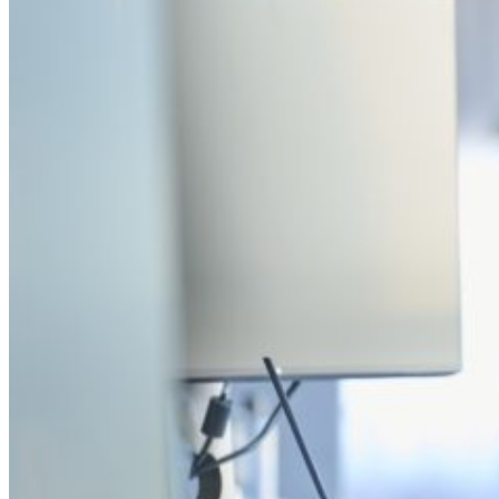
Open searchfield
Search
EN
NL
DE
Contact