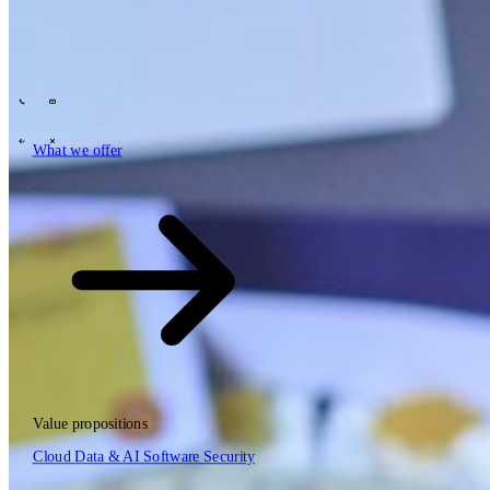
Tech Partners
What we offer
How we work
Insights
Industries
63
Contact
Who we are
News
Careers
\
\
What we offer
What we offer
\
\
Open searchfield
What we offer
Search
Value propositions
EN
Cloud
Data & AI
Software
Security
NL
DE