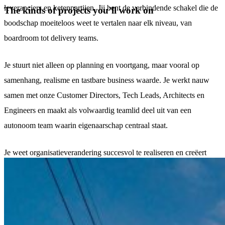
leveranciers en ketenpartijen. Jij bent de verbindende schakel die de
The kinds of projects you’ll work on
boodschap moeiteloos weet te vertalen naar elk niveau, van
boardroom tot delivery teams.
Je stuurt niet alleen op planning en voortgang, maar vooral op
samenhang, realisme en tastbare business waarde. Je werkt nauw
samen met onze Customer Directors, Tech Leads, Architects en
Engineers en maakt als volwaardig teamlid deel uit van een
autonoom team waarin eigenaarschap centraal staat.
Je weet organisatieverandering succesvol te realiseren en creëert
breed draagvlak, van bestuurders tot engineers. Wanneer het
spannend wordt, breng je structuur en helderheid, je bewaakt
technische en organisatorische afhankelijkheden en je durft de “bad
cop” te zijn wanneer dat nodig is voor het eindresultaat.