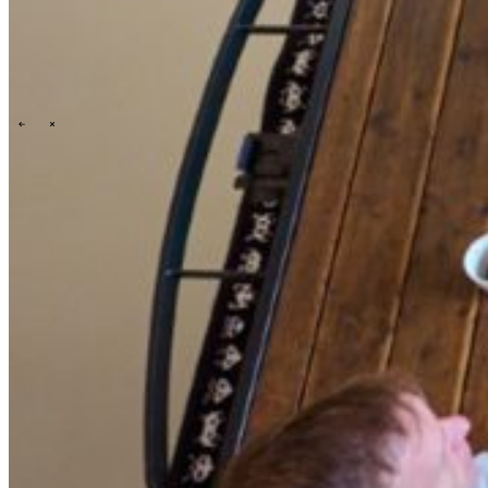
\
\
Who we are