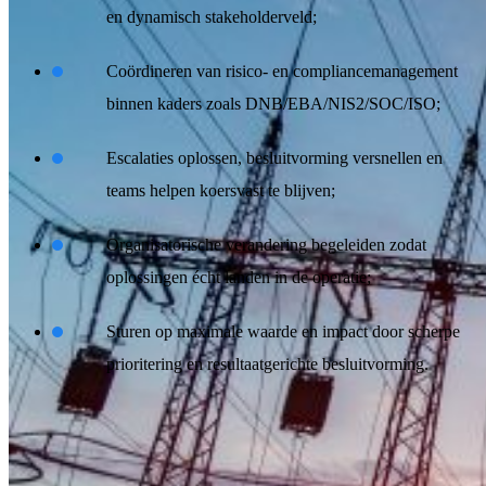
en dynamisch stakeholderveld;
Coördineren van risico‑ en compliancemanagement
binnen kaders zoals DNB/EBA/NIS2/SOC/ISO;
Escalaties oplossen, besluitvorming versnellen en
teams helpen koersvast te blijven;
Organisatorische verandering begeleiden zodat
oplossingen écht landen in de operatie;
Sturen op maximale waarde en impact door scherpe
prioritering en resultaatgerichte besluitvorming.
Wat jij brengt