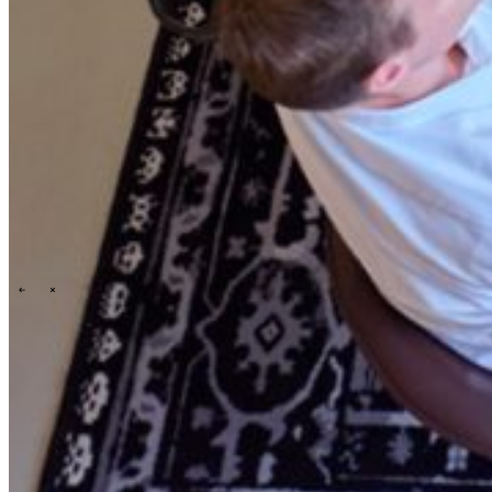
People & culture
Our purpose, vision and mission
Our story
Our
ESG & sustainability commitment
Our carbon footprint report
Our
governance
\
\
News