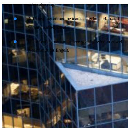
automatisering;
Affiniteit met autonome teams en echte end‑to‑end
verantwoordelijkheid;
Uitstekende communicatieve vaardigheden in zowel
Nederlands als Engels.
Waarom kies je voor Schuberg Philis?
Bij Schuberg Philis werken we anders dan de meeste
IT‑organisaties. Wij leveren mission‑critical IT met
multidisciplinaire, zelfsturende teams die de volledige Plan–Build–
Run verantwoordelijkheid dragen. Geen overdrachtsmomenten,
geen standaard blueprints, maar experts die samen end‑to‑end
verantwoordelijkheid nemen voor continuïteit, veiligheid en echte