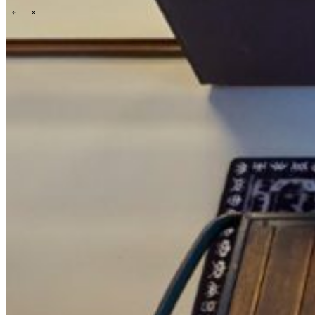
\
\
Tech Partners