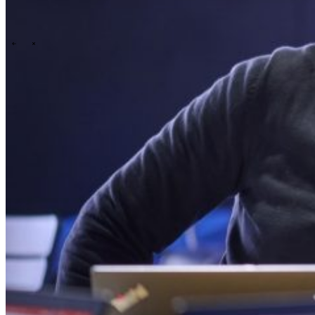
Technology
Business
Support
What we offer you
People & culture
How we hire
A day in the life
\
\
Contact