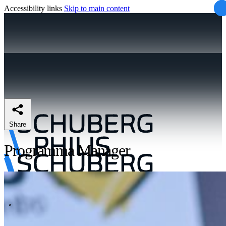
Accessibility links
Skip to main content
Share
Programma Manager
\