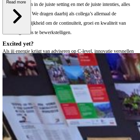
Read more
slimme mensen in de juiste setting en met de juiste intenties, alles
kunt bereiken. We dragen daarbij als collega’s allemaal de
verantwoordelijkheid om de continuïteit, groei en kwaliteit van
\
Schuberg Philis te bewerkstelligen.
Excited yet?
Als jij energie krijgt van adviseren op C‑level, innovatie versnellen
en impact maken in een omgeving waar betrouwbaarheid cruciaal is,
dan spreken we jou graag!
Everyone we work with and consider working with has a right to
equal treatment. The hiring and appraisal process at Schuberg
Philis is designed to be thorough and equitable, implementing fair
payment, benefits, and opportunities across all demographics.