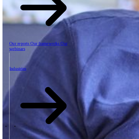
Our reports
Our frameworks
Our
webinars
Industries
Industries
The SBP Trinity
Plan, build, run by the same team
Lab271
\
\