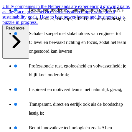
Utility companies in the Netherlands are experiencing growing pains
Begrip van moderne IT‑architecturen (cloud, API’s,
as they face greater service demands and comply with global
sustainability goals. How to best power homes and businesses is a
microservices, DevOps, CI/CD, security‑by‑design);
puzzle-in-progress.
Read more
Schakelt soepel met stakeholders van engineer tot
C‑level en bewaakt richting en focus, zodat het team
ongestoord kan leveren
\
Professionele rust, egoloosheid en volwassenheid; je
blijft koel onder druk;
Inspireert en motiveert teams met natuurlijk gezag;
Transparant, direct en eerlijk ook als de boodschap
lastig is;
Benut innovatieve technologieën zoals AI en