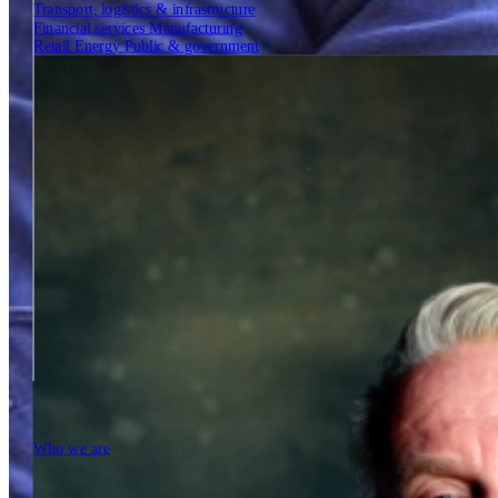
Transport, logistics & infrastructure
Financial services
Manufacturing
Retail
Energy
Public & government
Insights
Tech Partners
Who we are
Who we are