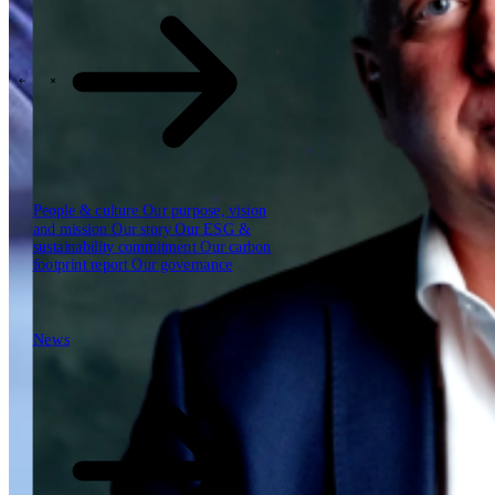
Our reports
Our frameworks
Our webinars
\
\
Industries
People & culture
Our purpose, vision
and mission
Our story
Our ESG &
sustainability commitment
Our carbon
footprint report
Our governance
News
News