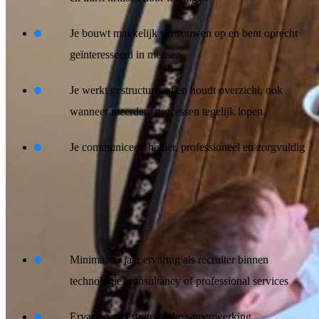
Je bouwt makkelijk vertrouwen op en bent oprecht
geïnteresseerd in mensen
Je werkt gestructureerd en houdt overzicht, ook
wanneer meerdere processen tegelijk lopen
Je communiceert helder, professioneel en zorgvuldig
Jouw ervaring
Minimaal 5 jaar ervaring als recruiter binnen
technologie, consultancy of professional services
Ervaring met strategische samenwerking