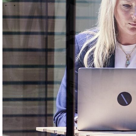
\
\
Tech Partners