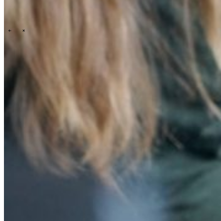
Technology
Business
Support
What we offer you
People & culture
How we hire
A day in the life
\
\
Contact