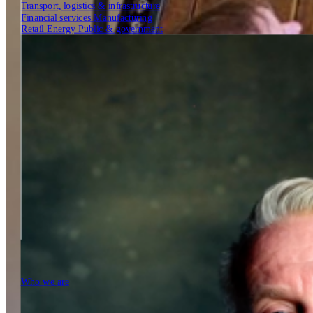
Transport, logistics & infrastructure
Financial services
Manufacturing
Retail
Energy
Public & government
Insights
Tech Partners
Who we are
Who we are