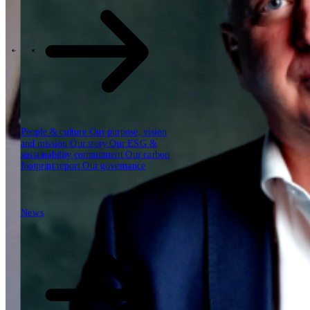
Our reports
Our frameworks
Our webinars
\
\
Industries
People & culture
Our purpose, vision
and mission
Our story
Our ESG &
sustainability commitment
Our carbon
footprint report
Our governance
News
News