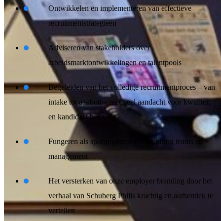
Ontwikkelen en implementeren van effectieve
recruitmentstrategieën
Adviseren van stakeholders over
arbeidsmarktontwikkelingen en talentpools
Begeleiden van het volledige recruitmentproces – van
intake tot aanbod – met veel aandacht voor kwaliteit
en kandidaat beleving
Fungeren als sparringpartner voor hiring teams en
management
Het versterken van onze employer branding door het
verhaal van Schuberg Philis krachtig en authentiek te
vertellen