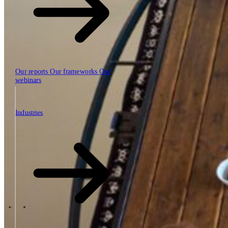
Our reports
Our frameworks
Our
webinars
Industries
Industries
The SBP Trinity
Plan, build, run by the same team
Lab271
\
\