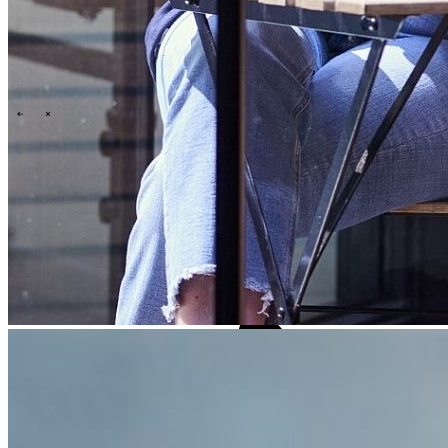
\
\
Who we are