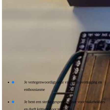
Wat we in jou zoeken
We zoeken een recruiter die zowel strategisch kan denken als
persoonlijk betrokken is bij kandidaten en teams. Iemand die
het recruitment vak serieus neemt en begrijpt dat het aantrekken van
de juiste mensen bepalend is voor het succes van een organisatie.
Je herkent jezelf in het volgende:
Je vertegenwoordigt onze visie met overtuiging en
enthousiasme
Je bent een sterke gesprekspartner voor stakeholders
en durft kritisch door te vragen