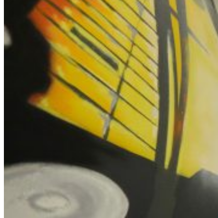
Open searchfield
Search
EN
NL
DE
Contact