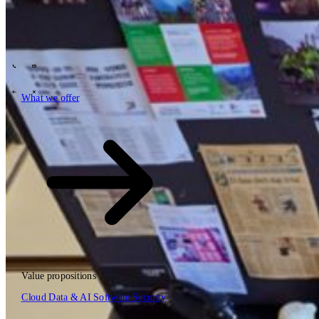
Tech Partners
What we offer
How we work
Insights
Industries
63
Contact
Who we are
News
Careers
\
\
What we offer
What we offer
\
\
Open searchfield
What we offer
Search
Value propositions
EN
Cloud
Data & AI
Software
Security
NL
DE