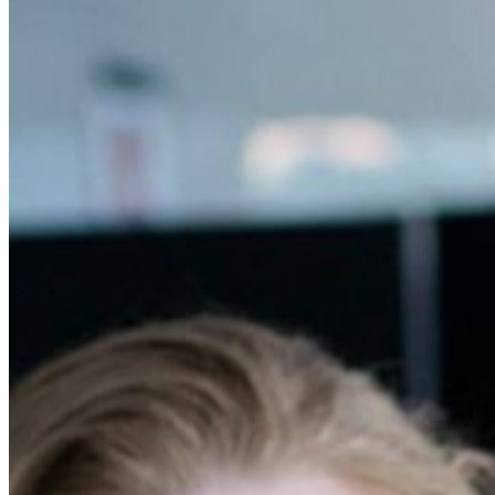
People & culture
Our purpose, vision and mission
Our story
Our
ESG & sustainability commitment
Our carbon footprint report
Our
governance
\
\
News