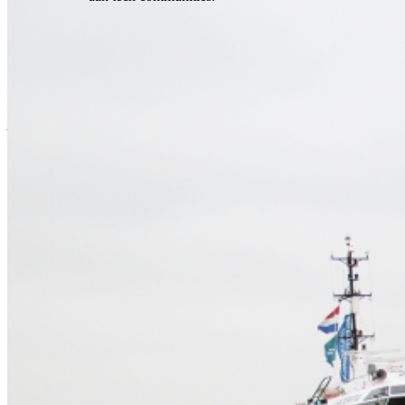
Everyone we work with and consider working with has a right to
equal treatment. The hiring and appraisal process at Schuberg
Philis is designed to be thorough and equitable, implementing fair
payment, benefits, and opportunities across all demographics.
It is our desire to be a company that brings together multiple
nationalities, cultures, religions, genders, abilities, and talents within
and across our teams. We welcome colleagues from diverse
backgrounds to join Schuberg Philis and actively support diversity
and inclusion in the tech industry.