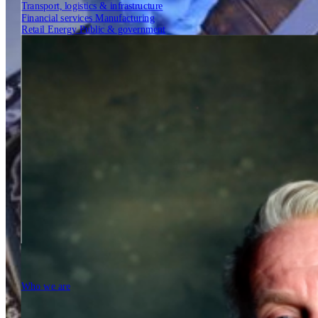
Transport, logistics & infrastructure
Financial services
Manufacturing
Retail
Energy
Public & government
Insights
Tech Partners
Who we are
Who we are