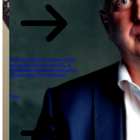
Our reports
Our frameworks
Our webinars
\
\
Industries
People & culture
Our purpose, vision
and mission
Our story
Our ESG &
sustainability commitment
Our carbon
footprint report
Our governance
News
News