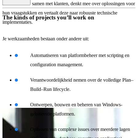
\
Je werkt nauw samen met klanten, denkt mee over oplossingen voor
hun vraagstukken en vertaalt deze naar robuuste technische
The kinds of projects you’ll work on
implementaties.
Je werkzaamheden bestaan onder andere uit:
Automatiseren van platformbeheer met scripting en
configuration management.
Verantwoordelijkheid nemen over de volledige Plan–
Build–Run lifecycle.
Ontwerpen, bouwen en beheren van Windows-
gebaseerde platformen.
Oplossen van complexe issues over meerdere lagen