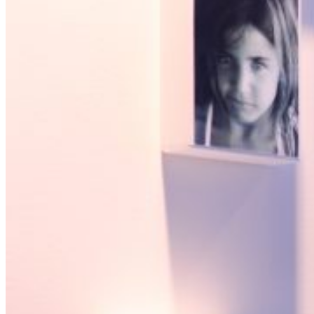
Open searchfield
Search
EN
NL
DE
Contact