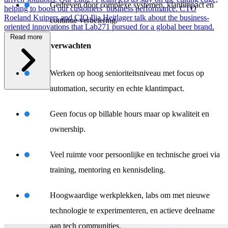
Gedreven door complexe systemen, klantimpact en
helping to boost our customers’ business performance. CTO
Roeland Kuipers and CIO Ilja Heitlager talk about the business-
continue verbetering.
oriented innovations that Lab271 pursued for a global beer brand.
Read more
/ Wat je kunt verwachten
Werken op hoog senioriteitsniveau met focus op
\
automation, security en echte klantimpact.
Geen focus op billable hours maar op kwaliteit en
ownership.
Veel ruimte voor persoonlijke en technische groei via
training, mentoring en kennisdeling.
Hoogwaardige werkplekken, labs om met nieuwe
technologie te experimenteren, en actieve deelname
aan tech communities.