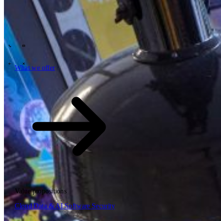
Tech Partners
What we offer
How we work
Insights
Industries
63
Contact
Who we are
News
Careers
\
\
What we offer
What we offer
\
\
Open searchfield
What we offer
Search
Value propositions
EN
Cloud
Data & AI
Software
Security
NL
DE