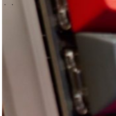
\
\
Tech Partners