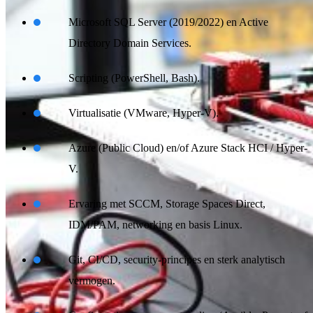
Microsoft SQL Server (2019/2022) en Active
Directory Domain Services.
Scripting (PowerShell, Bash).
Virtualisatie (VMware, Hyper-V).
Azure (Public Cloud) en/of Azure Stack HCI / Hyper-
V.
Ervaring met SCCM, Storage Spaces Direct,
IDM/PAM, networking en basis Linux.
Git, CI/CD, security-principes en sterk analytisch
vermogen.