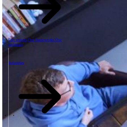
Our reports
Our frameworks
Our
webinars
Industries
Industries
The SBP Trinity
Plan, build, run by the same team
Lab271
\
\