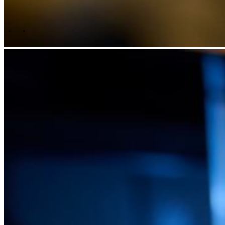
Technology
Business
Support
What we offer you
People & culture
How we hire
A day in the life
\
\
Contact