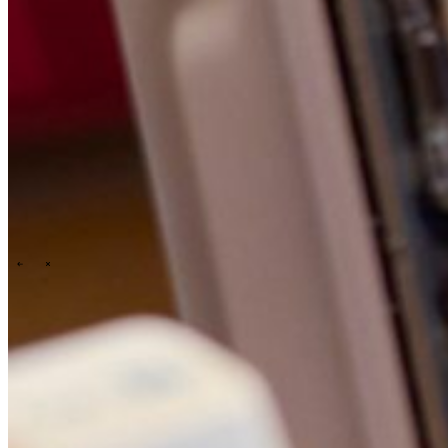
People & culture
Our purpose, vision and mission
Our story
Our
ESG & sustainability commitment
Our carbon footprint report
Our
governance
\
\
News