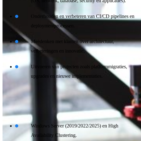
(OS, netwerk, database, security en applicaties).
Onderhouden en verbeteren van CI/CD pipelines en
deploymentprocessen.
Meedenken met klanten over architectuur,
verbeteringen en innovatie.
Uitvoeren van projecten zoals platformmigraties,
upgrades en nieuwe implementaties.
/ Wat je meebrengt
Ervaring met:
Windows Server (2019/2022/2025) en High
Availability Clustering.