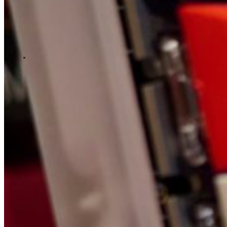
\
\
Who we are