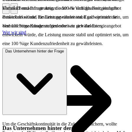
Enexis IT und Infrastruktur, die 100 % Verfügbarkeit, einfache
Verbrauchernachfrage steigen oder wie sich das Energieangebot
\
\
Bedienbarkeit und Resilienz gewährleisten. Egal wie stark die
entwickeln würde, die Leistung musste stabil und optimiert sein, um
Verbrauchernachfrage steigen oder wie sich das Energieangebot
eine 100 %ige Kundenzufriedenheit zu gewährleisten.
Wer wir sind
entwickeln würde, die Leistung musste stabil und optimiert sein, um
eine 100 %ige Kundenzufriedenheit zu gewährleisten.
Das Unternehmen hinter der Frage
Um die Geschäftskontinuität in die Zukunft zu sichern, wollte
Das Unternehmen hinter der Frage