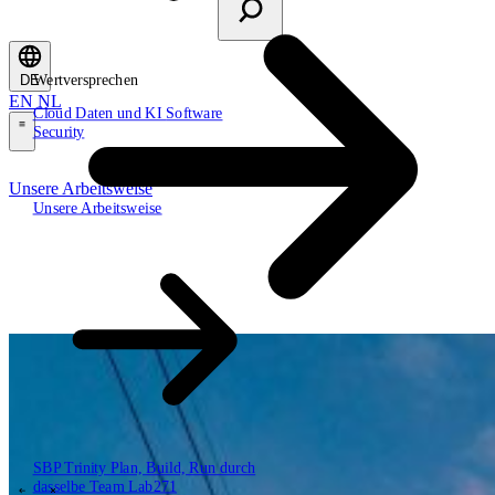
Wertversprechen
DE
EN
NL
Cloud
Daten und KI
Software
Security
\
Unsere Arbeitsweise
Unsere Arbeitsweise
Wertversprechen
Cloud
Daten und KI
Software
Security
SBP Trinity
Plan, Build, Run durch
dasselbe Team
Lab271