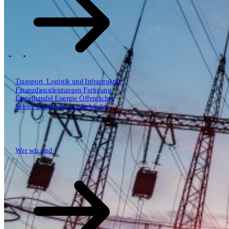
SBP Trinity
Plan, Build, Run durch dasselbe Team
Lab271
\
\
Transport, Logistik und Infrastruktur
Finanzdienstleistungen
Fertigung
Einzelhandel
Energie
Öffentlicher
Erkenntnisse
Sektor und Regierungsbehörden
Technologiepartner
Wer wir sind
Wer wir sind