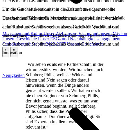
Enexis mehr IT-Kontrolle übernehmen, anstatt sich in hohem Maße
Um die Geschäftskontinuität in die Zukunft zu sichern, wollte
auf Drittanbieter verlassen zu müssen. Gleichzeitig wollte das
Enexis mehr IT-Kontrolle übernehmen, anstatt sich in hohem Maße
Unternehmen nicht durch Marktschwankungen belastet werden,
auf Drittanbieter verlassen zu müssen. Gleichzeitig wollte das
denn Ruhe und Stabilität gelten als essenziell für Wachstum und
Menschen und Kultur
Unser Ziel, unsere Vision und unsere Mission
Unternehmen nicht durch Marktschwankungen belastet werden,
Innovation.
Unsere Geschichte
Unser ESG- und Nachhaltigkeitsengagement
denn Ruhe und Stabilität gelten als essenziell für Wachstum und
Carbon footprint report 2022-2025
Unsere Governance
Innovation.
\
\
“Wir sehen es als eine Partnerschaft, in der
wir unterstützt werden. Wir brauchen auch
Schuberg Philis, weil sie Widerstand
Neuigkeiten
leisten und Nein sagen oder darauf
hinweisen, wenn die Dinge anders
gemacht werden sollten. Wir hatten noch
nie einen Engineer von Schuberg Philis,
der nicht genau wusste, was zu tun war.
Bevor jemand beginnt, stellt Schuberg
Philis sicher, dass die Person über
aufgebautes Domänenwissen verfügt. Sie
sind Experten in allem, was für uns
relevant ist.”