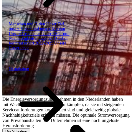
Menschen und Kultur
Unser Ziel,
unsere Vision und unsere Mission
Unsere Geschichte
Unser ESG- und
Nachhaltigkeitsengagement
Carbon
footprint report 2022-2025
Unsere
Governance
Unsere Berichte
Unsere frameworks
Unsere Webinare
Neuigkeiten
Neuigkeiten
\
\
Branchen
Die Energieversorgungsunternehmen in den Niederlanden haben
mit Wachstumsschwierigkeiten zu kämpfen, da sie mit steigenden
Serviceanforderungen konfrontiert sind und gleichzeitig globale
Nachhaltigkeitsziele erfüllen müssen. Die optimale Stromversorgung
von Privathaushalten und Unternehmen ist eine noch ungelöste
Herausforderung.
Die Situation