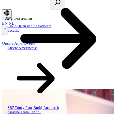
Wertversprechen
DE
EN
NL
Cloud
Daten und KI
Software
Security
\
Unsere Arbeitsweise
Unsere Arbeitsweise
Wertversprechen
Cloud
Daten und KI
Software
Security
SBP Trinity
Plan, Build, Run durch
dasselbe Team
Lab271