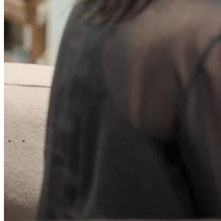
Events overview
\
\
Karriere