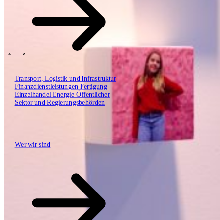
SBP Trinity
Plan, Build, Run durch dasselbe Team
Lab271
\
\
Transport, Logistik und Infrastruktur
Finanzdienstleistungen
Fertigung
Einzelhandel
Energie
Öffentlicher
Erkenntnisse
Sektor und Regierungsbehörden
Technologiepartner
Wer wir sind
Wer wir sind