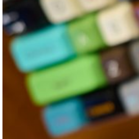
Technologiepartner
search
DE
EN
NL
Contact