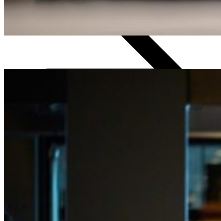
Technology
Business
Unterstützung
Was wir Ihnen bieten
Menschen und Kultur
Wie wir einstellen
Ein Tag im Leben
\
\