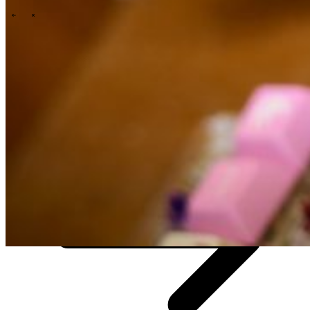
\
\
Wer wir sind