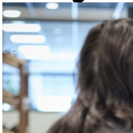
Menschen und Kultur
Unser Ziel, unsere Vision und unsere Mission
Unsere Geschichte
Unser ESG- und Nachhaltigkeitsengagement
Carbon footprint report 2022-2025
Unsere Governance
\
\
Neuigkeiten