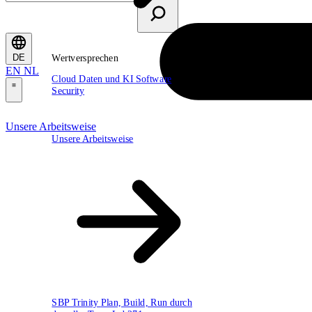
Wertversprechen
DE
EN
NL
Cloud
Daten und KI
Software
Security
\
Unsere Arbeitsweise
Unsere Arbeitsweise
SBP Trinity
Plan, Build, Run durch