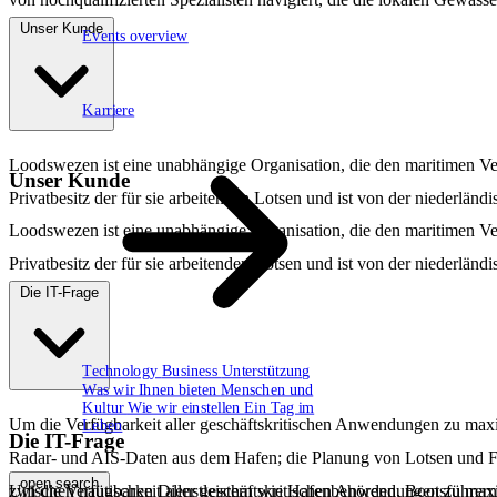
Unser Kunde
Events overview
63
Karriere
Karriere
Loodswezen ist eine unabhängige Organisation, die den maritimen Verk
Unser Kunde
Privatbesitz der für sie arbeitenden Lotsen und ist von der niederländ
Loodswezen ist eine unabhängige Organisation, die den maritimen Verk
Privatbesitz der für sie arbeitenden Lotsen und ist von der niederländ
Die IT-Frage
Technology
Business
Unterstützung
Was wir Ihnen bieten
Menschen und
Kultur
Wie wir einstellen
Ein Tag im
Um die Verfügbarkeit aller geschäftskritischen Anwendungen zu max
Leben
Die IT-Frage
Radar- und AIS-Daten aus dem Hafen; die Planung von Lotsen und Fa
open.search
Um die Verfügbarkeit aller geschäftskritischen Anwendungen zu max
zwischen nautischen Dienstleistern wie Hafenbehörden, Bootsführer