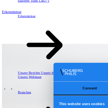
dasselbe Team
Lab271
Erkenntnisse
Erkenntnisse
Unsere Berichte
Unsere frameworks
Wertversprechen
Unsere Webinare
Cloud
Daten und KI
Software
Security
Consent
Branchen
Branchen
\
\
This website uses cookies