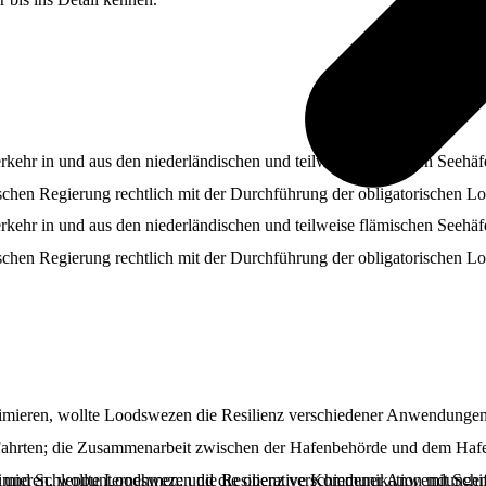
ehr in und aus den niederländischen und teilweise flämischen Seehäfen 
ischen Regierung rechtlich mit der Durchführung der obligatorischen Lot
ehr in und aus den niederländischen und teilweise flämischen Seehäfen 
ischen Regierung rechtlich mit der Durchführung der obligatorischen Lot
imieren, wollte Loodswezen die Resilienz verschiedener Anwendungen
hrten; die Zusammenarbeit zwischen der Hafenbehörde und dem Hafeng
imieren, wollte Loodswezen die Resilienz verschiedener Anwendungen
n und Schleppunternehmen; und die operative Kommunikation mit Schif