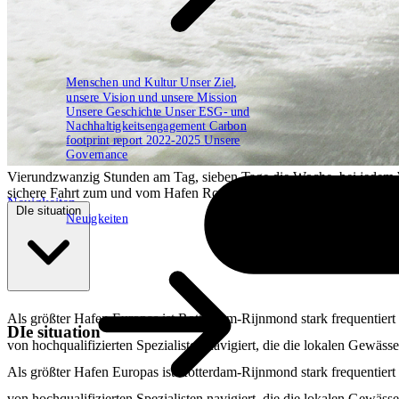
Menschen und Kultur
Unser Ziel,
unsere Vision und unsere Mission
Unsere Geschichte
Unser ESG- und
Nachhaltigkeitsengagement
Carbon
footprint report 2022-2025
Unsere
Governance
Vierundzwanzig Stunden am Tag, sieben Tage die Woche, bei jedem Wet
sichere Fahrt zum und vom Hafen Rotterdam-Rijnmond zu ermöglich
Neuigkeiten
DIe situation
Neuigkeiten
Als größter Hafen Europas ist Rotterdam-Rijnmond stark frequentiert
DIe situation
von hochqualifizierten Spezialisten navigiert, die die lokalen Gewässe
Als größter Hafen Europas ist Rotterdam-Rijnmond stark frequentiert
von hochqualifizierten Spezialisten navigiert, die die lokalen Gewässe