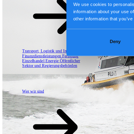
Unsere Arbeitsweise
We use cookies to personalis
information about your use of
other information that you’ve
Deny
Transport, Logistik und Infrastruktur
Finanzdienstleistungen
Fertigung
Einzelhandel
Energie
Öffentlicher
Sektor und Regierungsbehörden
Technologiepartner
Wer wir sind
Wer wir sind