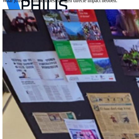
Waar jouw recruitment beslissingen directe impact hebben.
\
T
Was wir anbieten
Unsere Arbeitsweise
Erkenntnisse
Branchen
\
\
\
\
Was wir anbieten