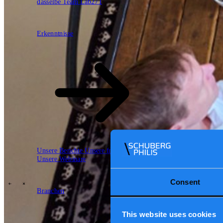
dasselbe Team
Lab271
Erkenntnisse
Erkenntnisse
Unsere Berichte
Unsere frameworks
Wertversprechen
Unsere Webinare
Cloud
Daten und KI
Software
Security
Consent
Branchen
Branchen
\
\
This website uses cookies