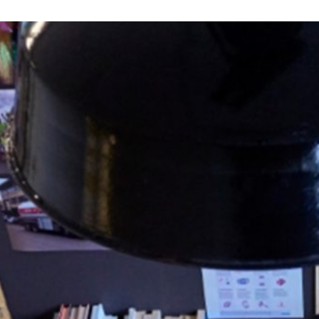
63
echnologiepartner
Contact
Wer wir sind
Neuigkeiten
Karriere