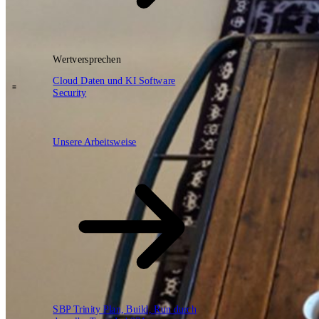
Wertversprechen
DE
EN
NL
Cloud
Daten und KI
Software
Security
\
Unsere Arbeitsweise
Unsere Arbeitsweise
SBP Trinity
Plan, Build, Run durch