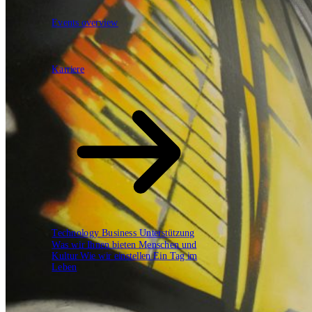
Events overview
63
Karriere
Karriere
Technology
Business
Unterstützung
Was wir Ihnen bieten
Menschen und
Kultur
Wie wir einstellen
Ein Tag im
Leben
open.search