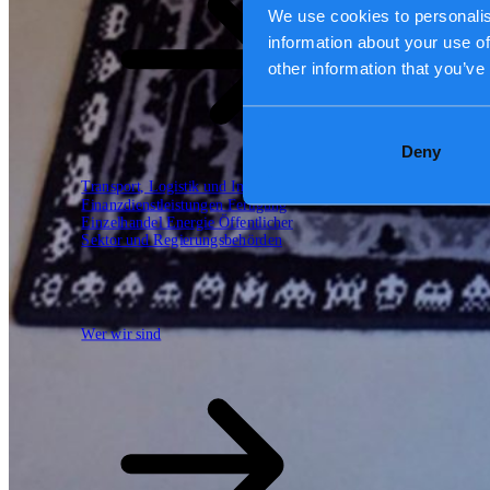
Unsere Arbeitsweise
We use cookies to personalis
information about your use of
other information that you’ve
Deny
Transport, Logistik und Infrastruktur
Finanzdienstleistungen
Fertigung
Einzelhandel
Energie
Öffentlicher
Sektor und Regierungsbehörden
Technologiepartner
Wer wir sind
Wer wir sind