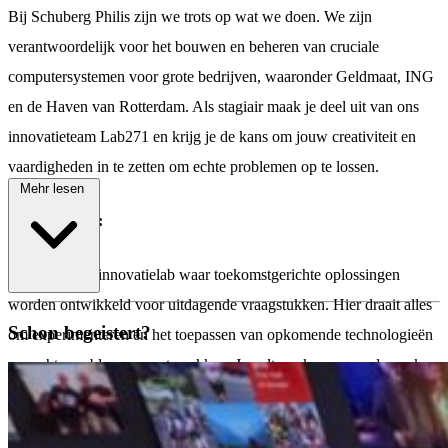
Bij Schuberg Philis zijn we trots op wat we doen. We zijn
verantwoordelijk voor het bouwen en beheren van cruciale
computersystemen voor grote bedrijven, waaronder Geldmaat, ING
en de Haven van Rotterdam. Als stagiair maak je deel uit van ons
innovatieteam Lab271 en krijg je de kans om jouw creativiteit en
vaardigheden in te zetten om echte problemen op te lossen.
Mehr lesen
Over Lab271:
Lab271 is het innovatielab waar toekomstgerichte oplossingen
\
worden ontwikkeld voor uitdagende vraagstukken. Hier draait alles
Schon begeistert?
om experimenteren en het toepassen van opkomende technologieën
om echte problemen aan te pakken. Je zult werken aan onderzoek,
conceptontwerp, prototyping, business modelling, visualisaties en
workshops voor diverse klanten. Ben je benieuwd naar wat één van