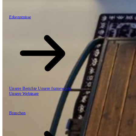
\
\
Erkenntnisse
Erkenntnisse
Unsere Arbeitsweise
Unsere Berichte
Unsere frameworks
Unsere Webinare
Branchen
Branchen