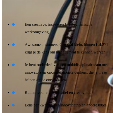
Wat wij bieden:
Een creatieve, inspirerende en dynamische
werkomgeving.
Awesome customers. Groot of klein, binnen Lab271
krijg je de kans om met allemaal te kunnen werken.
Je bent onderdeel van een multidisciplinair team met
innovators en onconventionele denkers, die je graag
helpen om te ontwikkelen.
Ruimte voor eigen initiatief en creativiteit.
Eens per kwartaal een innovatietrip en andere uitjes.