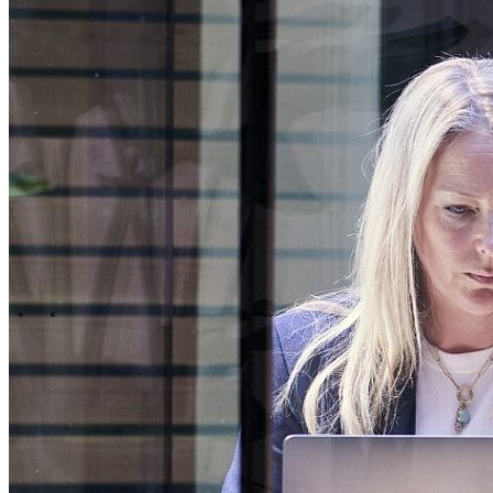
Events overview
\
\
Karriere