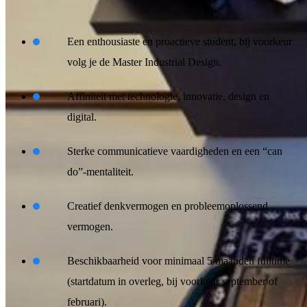
Wie wij zoeken:
Een enthousiaste en proactieve student, bij voorkeur
volg je de Master Industrial Design.
Affiniteit met technologie, innovatie, design en
digital.
Sterke communicatieve vaardigheden en een “can
do”-mentaliteit.
Creatief denkvermogen en probleemoplossend
vermogen.
Beschikbaarheid voor minimaal 5 maanden fulltime
(startdatum in overleg, bij voorkeur september of
februari).