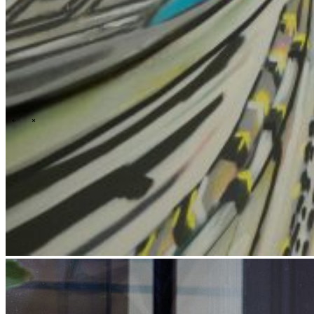
Menschen und Kultur
Unser Ziel, unsere Vision und unsere Mission
Unsere Geschichte
Unser ESG- und Nachhaltigkeitsengagement
Carbon footprint report 2022-2025
Unsere Governance
\
\
Neuigkeiten