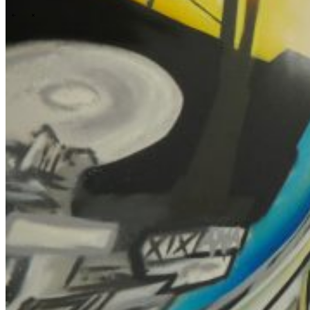
\
\
Wer wir sind