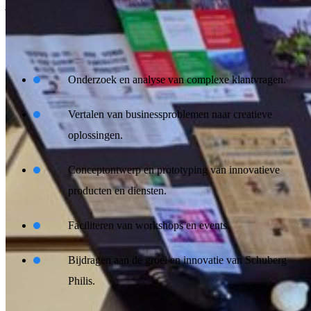
je voorgangers heeft gedaan? Bekijk dan hier het verslag!
Wat ga je doen:
Onderzoek en analyse van complexe klantvragen.
Vertalen van businessproblemen naar creatieve
oplossingen.
Conceptontwerp en prototyping van innovatieve
producten en diensten.
Faciliteren van workshops en events.
Bijdragen aan de groei en innovatie van Schuberg
Philis.