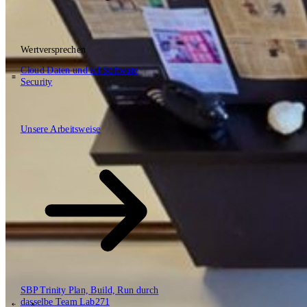
Wertversprechen
DE
EN
NL
Cloud
Daten und KI
Software
Security
\
Unsere Arbeitsweise
Unsere Arbeitsweise
Wertversprechen
Cloud
Daten und KI
Software
Security
SBP Trinity
Plan, Build, Run durch
dasselbe Team
Lab271