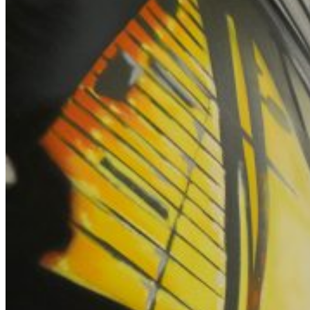
Technologiepartner
search
DE
EN
NL
Contact