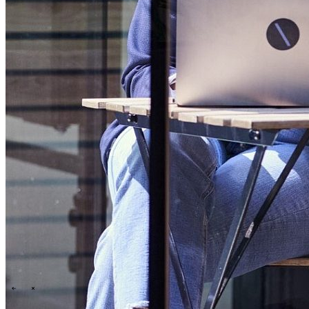
Technology
Business
Unterstützung
Was wir Ihnen bieten
Menschen und Kultur
Wie wir einstellen
Ein Tag im Leben
\
\