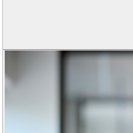
Unsere Geschichte
Unser ESG- und Nachhaltigkeitsengagement
Carbon footprint report 2022-2025
Unsere Governance
\
\
Neuigkeiten