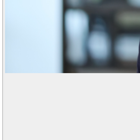
Technology
Business
Unterstützung
Was wir Ihnen bieten
Menschen und Kultur
Wie wir einstellen
Ein Tag im Leben
\
\
Contact