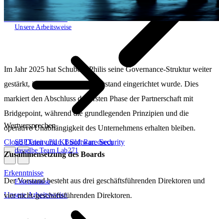
Unsere Arbeitsweise
Unsere Arbeitsweise
Im Jahr 2025 hat Schuberg Philis seine Governance-Struktur weiter
gestärkt, indem ein formeller Vorstand eingerichtet wurde. Dies
markiert den Abschluss der ersten Phase der Partnerschaft mit
Bridgepoint, während die grundlegenden Prinzipien und die
Wertversprechen
operative Unabhängigkeit des Unternehmens erhalten bleiben.
Cloud
Daten und KI
Software
Security
SBP Trinity
Plan, Build, Run durch
dasselbe Team
Lab271
Zusammensetzung des Boards
\
\
Erkenntnisse
Der Vorstand besteht aus drei geschäftsführenden Direktoren und
Erkenntnisse
Unsere Arbeitsweise
vier nicht-geschäftsführenden Direktoren.