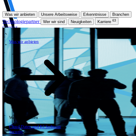
Was wir anbieten
Unsere Arbeitsweise
Erkenntnisse
Branchen
63
Technologiepartner
Wer wir sind
Neuigkeiten
Karriere
Contact
Was wir anbieten
\
\
Was wir anbieten
\
\
open.search
Was wir anbieten
search
Wertversprechen
DE
EN
NL
Cloud
Daten und KI
Software
Security
\