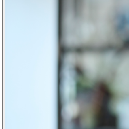
Events overview
\
\
Karriere