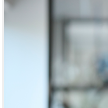
Transport, Logistik und Infrastruktur
Finanzdienstleistungen
Fertigung
Einzelhandel
Energie
Öffentlicher
Erkenntnisse
Sektor und Regierungsbehörden
Technologiepartner
Wer wir sind
Wer wir sind
Menschen und Kultur
Unser Ziel,
unsere Vision und unsere Mission
Unsere Geschichte
Unser ESG- und
Nachhaltigkeitsengagement
Carbon