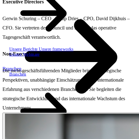
Executive Directors
Gerwin Schuring – CEO , Philip Dries – CPO, David Dijkhuis –
CFO. Sie vertreten den Council und sind für das operative
Tagesgeschäft verantwortlich.
Unsere Berichte
Unsere frameworks
Non-Executive Directors
Unsere Webinare
Branchen
Die nicht-geschäftsführenden Mitglieder bringen strategische
Branchen
Perspektiven, unabhängige Einschätzungen und internationale
Erfahrung aus verschiedenen Branchen ein. Sie begleiten die
strategische Entwicklung und das internationale Wachstum des
Unternehmens.
SBP Trinity
Plan, Build, Run durch dasselbe Team
Lab271
\
\