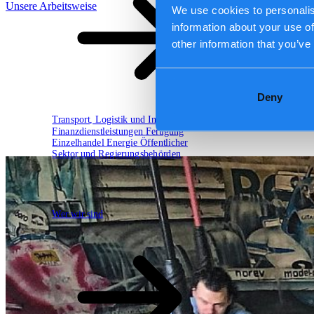
Unsere Arbeitsweise
We use cookies to personalis
information about your use of
other information that you’ve
Deny
Transport, Logistik und Infrastruktur
Finanzdienstleistungen
Fertigung
Einzelhandel
Energie
Öffentlicher
Sektor und Regierungsbehörden
Technologiepartner
Wer wir sind
Wer wir sind