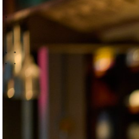
\
T
Was wir anbieten
Unsere Arbeitsweise
Erkenntnisse
Branchen
\
\
\
\
Was wir anbieten