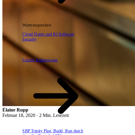
Wertversprechen
DE
EN
NL
Cloud
Daten und KI
Software
Security
\
Unsere Arbeitsweise
Unsere Arbeitsweise
Élaine Rupp
Februar 18, 2020 · 2 Min. Lesezeit
SBP Trinity
Plan, Build, Run durch