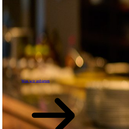
Was wir anbieten
Was wir anbieten
open.search
search