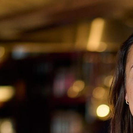
62
echnologiepartner
Contact
Wer wir sind
Neuigkeiten
Karriere