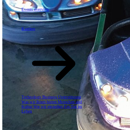
Events overview
62
Karriere
Karriere
Technology
Business
Unterstützung
Was wir Ihnen bieten
Menschen und
Kultur
Wie wir einstellen
Ein Tag im
Leben
open.search