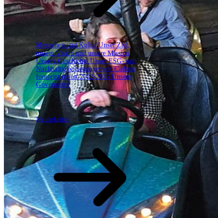
Menschen und Kultur
Unser Ziel,
unsere Vision und unsere Mission
Unsere Geschichte
Unser ESG- und
Nachhaltigkeitsengagement
Carbon
footprint report 2022-2025
Unsere
Governance
Neuigkeiten
Neuigkeiten