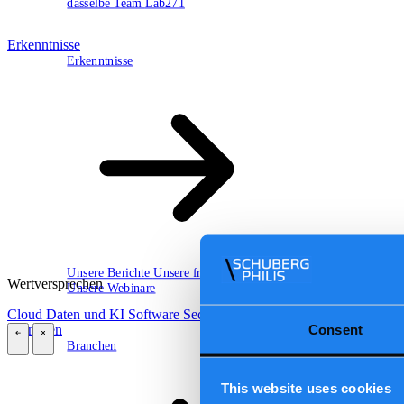
dasselbe Team
Lab271
Erkenntnisse
Erkenntnisse
Unsere Berichte
Unsere frameworks
Wertversprechen
Unsere Webinare
Cloud
Daten und KI
Software
Security
Consent
Branchen
Branchen
\
\
This website uses cookies