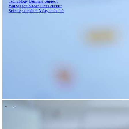
Technology
Business
Support
Wat wij jou bieden
Onze cultuur
Selectieprocedure
A day in the life
Open zoekveld
Zoeken
NL
EN
DE
Contact
\
\