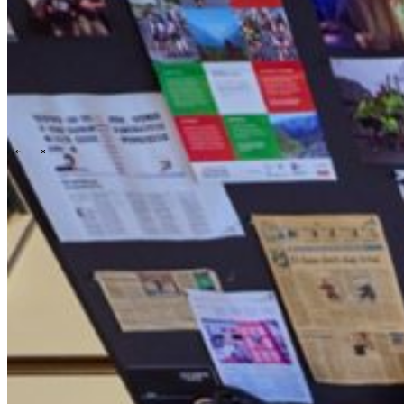
Events overview
\
\
Carrières