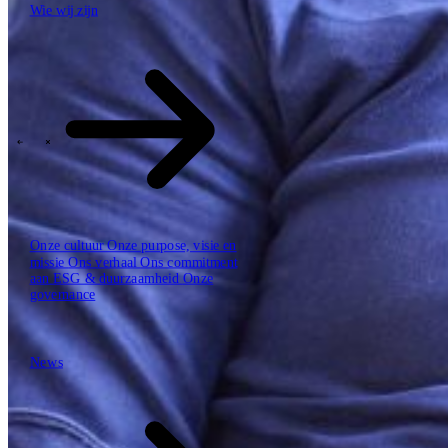
Wie wij zijn
Hoe we werken
De SBP Trinity
Plan, build, run door één team
Lab271
\
\
Sectoren
Onze cultuur
Onze purpose, visie en
missie
Ons verhaal
Ons commitment
aan ESG & duurzaamheid
Onze
governance
News
News