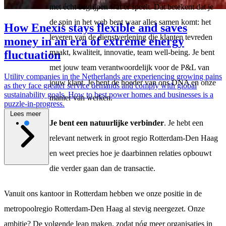
met écht begrijpen wat er speelt. Dat betekent dat je
de spin in het web bent waar alles samen komt: het
How Enexis stays flexible and saves
leveren van de dienstverlening die klanten tevreden
money in an era of extreme energy
maakt, kwaliteit, innovatie, team well-being. Je bent
fluctuation
met jouw team verantwoordelijk voor de P&L van
Utility companies in the Netherlands are experiencing growing pains
jouw klant. Je bent de hoeder van ons DNA en onze
as they face greater service demands and comply with global
sustainability goals. How to best power homes and businesses is a
manier van werken.
puzzle-in-progress.
Lees meer
Je bent een natuurlijke verbinder
. Je hebt een
relevant netwerk in groot regio Rotterdam-Den Haag
en weet precies hoe je daarbinnen relaties opbouwt
\
die verder gaan dan de transactie.
Vanuit ons kantoor in Rotterdam hebben we onze positie in de
metropoolregio Rotterdam-Den Haag al stevig neergezet. Onze
ambitie? De volgende leap maken, zodat nóg meer organisaties in