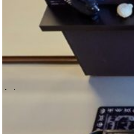
Technology
Business
Support
Wat wij jou bieden
Onze cultuur
Selectieprocedure
A day in the life
\
\
Contact