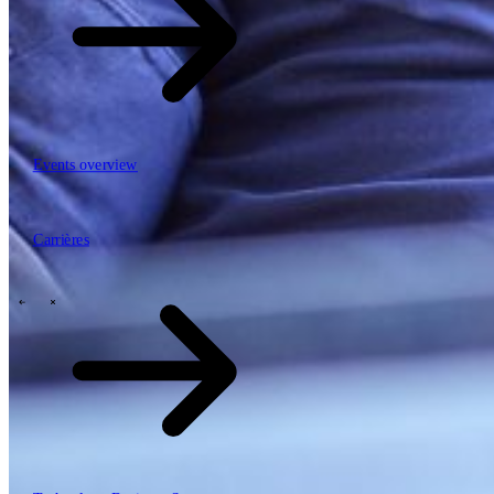
Events overview
63
Carrières
Carrières
Mobiliteit, logistiek & infrastructuur
Financial services
Manufacturing
Retail
Energy
Publieke sector en overheid
\
\
Tech Partners