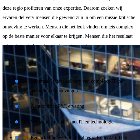
deze regio profiteren van onze expertise. Daarom zoeken wij
ervaren delivery mensen die gewend zijn in om een missie-kritische
omgeving te werken. Mensen die het leuk vinden om iets complex
op de beste manier voor elkaar te krijgen. Mensen die het resultaat
net zo belangrijk vinden als de weg ernaartoe.
Wat je meeneemt
Minimaal 10 jaar delivery van complexe IT- of
technologieomgevingen.
Aantoonbaar P&L ervaring
Vergaande affiniteit met IT en technologie
Een actief netwerk in groot regio Rotterdam-Den