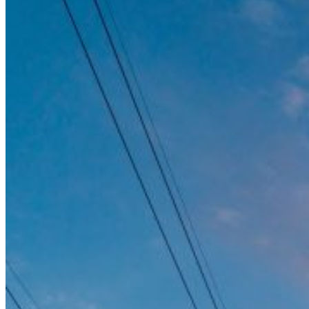
Wil jij de spil zijn in onze missie-kritische dienstverlening ?
Heb jij genoeg kennis om complexe IT-uitdagingen vertalen in
executie?
Heb jij een hoge standaard voor kwaliteit?
Heb jij een goed voor de mensen om je heen, voor de balans in het
team?
En hou je van het samenwerken in een team waar je echt onderdeel
van bent maakt als leider?
Dan is dit het moment om aan boord te stappen.
Als
Customer Director Delivery
krijg jij mandaat voor de
dienstverlening van Schuberg Philis bij onze klanten in groot regio
Rotterdam-Den Haag. We bieden dagelijks weerbaarheid en
flexibiliteit met onze proposities, zoals Cloud, Data & AI, Software