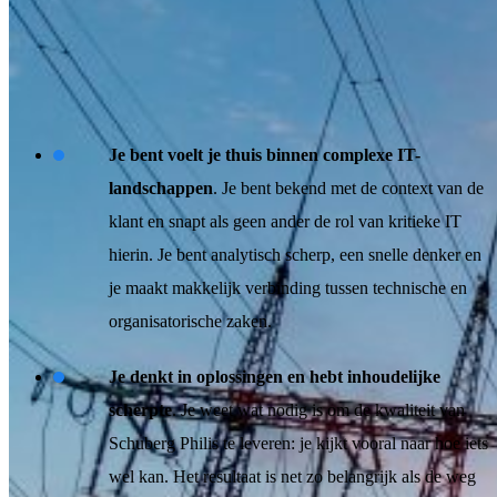
en Security. Dat doen we door consistent te werken, met een
luisterend en kritisch oor voor klant, markt en team.
Wat jij brengt
Je bent voelt je thuis binnen complexe IT-
landschappen
. Je bent bekend met de context van de
klant en snapt als geen ander de rol van kritieke IT
hierin. Je bent analytisch scherp, een snelle denker en
je maakt makkelijk verbinding tussen technische en
organisatorische zaken.
Je denkt in oplossingen en hebt inhoudelijke
scherpte
. Je weet wat nodig is om de kwaliteit van
Schuberg Philis te leveren: je kijkt vooral naar hoe iets
wel kan. Het resultaat is net zo belangrijk als de weg