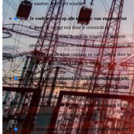
er naartoe. Je creëert waarde
Je voelt je thuis op alle niveaus: van engineer tot
C-level
. Je brengt rust door je overzicht en
voorspellend inzicht. Je stelt de vragen die anderen
niet durven te stellen. Je schakelt moeiteloos tussen de
behoefte van de klant vandaag en van morgen door te
luisteren, te duiden en samen te ontwerpen.
Je bent ondernemend en handelt resultaatgericht
.
Je haalt energie uit samenwerken en bouwen, met de
juiste kwaliteit. Je kijkt verder dan de vraag van
vandaag en bouwt aan oplossingen die passen bij de
langere termijn ambitie van de klant.
Jij bent ervan.
Je weet dat klanttevredenheid begint