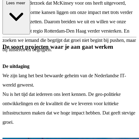
strategisch onderzoek dat McKinsey voor ons heeft uitgevoerd,
Lees meer
blijkt dat er enorme kansen liggen om onze impact met trots verder
op de kaart te zetten. Daarom breiden we uit en willen we onze
positie in groot regio Rotterdam-Den Haag verder versterken. En
\
zoeken we iemand die begrijpt dat groei niet begint bij pushen, maar
De soort projecten waar je aan gaat werken
bij luisteren en begrijpen.
De uitdaging
We zijn lang het best bewaarde geheim van de Nederlandse IT-
wereld geweest.
Nu is het tijd dat iedereen ons leert kennen. De geo-politieke
ontwikkelingen en de kwaliteit die we leveren voor kritieke
infrastructuren maken dat we hoge impact hebben. Dat geeft stevige
groei.