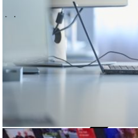
Onze cultuur
Onze purpose, visie en missie
Ons verhaal
Ons
commitment aan ESG & duurzaamheid
Onze governance
\
\
News