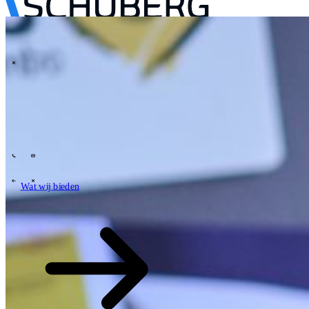
\
Tech Partners
Wat wij bieden
Hoe wij werken
Sectoren
63
Contact
Wie wij zijn
News
Carrières
\
\
Wat wij bieden
Wat wij bieden
\
\
Open zoekveld
Wat wij bieden
Zoeken