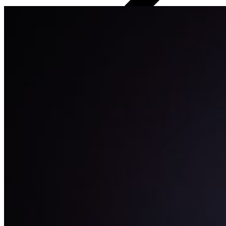
Events overview
\
\
Carrières