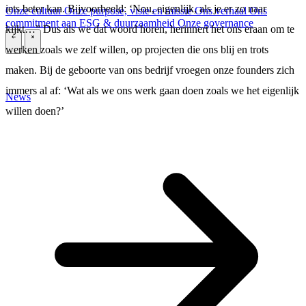
iets beter kan. Bijvoorbeeld: ‘Nou, eigenlijk, als je er zo naar
Onze cultuur
Onze purpose, visie en missie
Ons verhaal
Ons
commitment aan ESG & duurzaamheid
Onze governance
kijkt…” Dus als we dat woord horen, herinnert het ons eraan om te
\
\
werken zoals we zelf willen, op projecten die ons blij en trots
maken. Bij de geboorte van ons bedrijf vroegen onze founders zich
immers al af: ‘Wat als we ons werk gaan doen zoals we het eigenlijk
News
willen doen?’