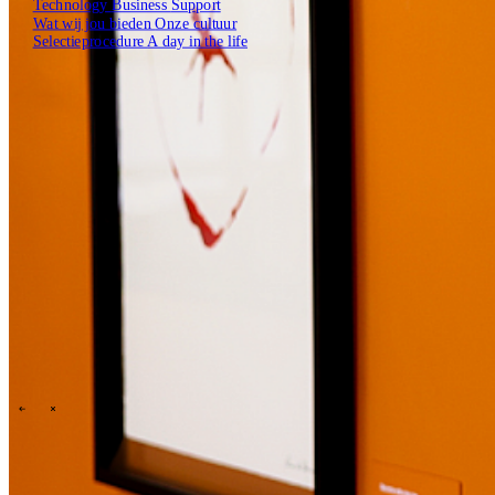
Technology
Business
Support
Wat wij jou bieden
Onze cultuur
Selectieprocedure
A day in the life
Open zoekveld
Zoeken
NL
EN
DE
Contact
\
\