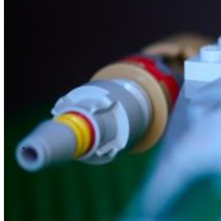
Technology
Business
Support
Wat wij jou bieden
Onze cultuur
Selectieprocedure
A day in the life
\
\
Contact