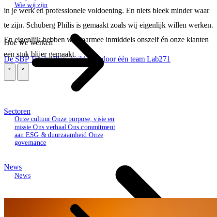
Wie wij zijn
in je werk en professionele voldoening. En niets bleek minder waar
te zijn. Schuberg Philis is gemaakt zoals wij eigenlijk willen werken.
En eigenlijk hebben we daarmee inmiddels onszelf én onze klanten
Hoe we werken
een stuk blijer gemaakt.
De SBP Trinity
Plan, build, run door één team
Lab271
\
\
Sectoren
Onze cultuur
Onze purpose, visie en
missie
Ons verhaal
Ons commitment
aan ESG & duurzaamheid
Onze
governance
News
News