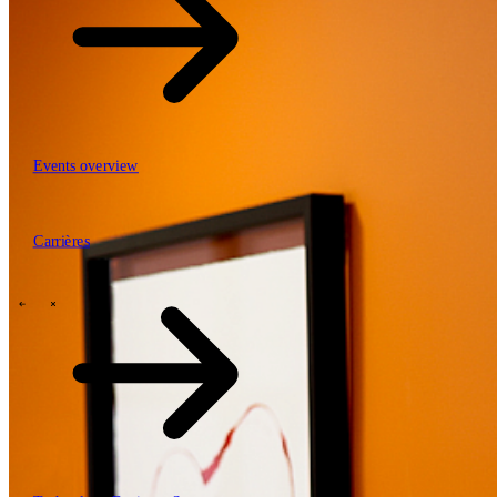
Events overview
63
Carrières
Carrières
Mobiliteit, logistiek & infrastructuur
Financial services
Manufacturing
Retail
Energy
Publieke sector en overheid
\
\
Tech Partners