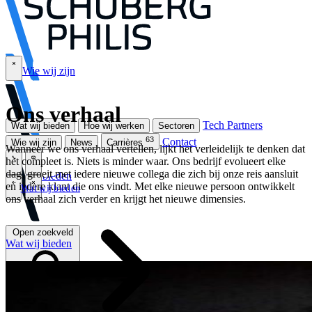
Wie wij zijn
\
Ons verhaal
Tech Partners
Wat wij bieden
Hoe wij werken
Sectoren
63
Contact
Wie wij zijn
News
Carrières
Wanneer we ons verhaal vertellen, lijkt het verleidelijk te denken dat
het compleet is. Niets is minder waar. Ons bedrijf evolueert elke
\
\
dag, groeit met iedere nieuwe collega die zich bij onze reis aansluit
Wat wij bieden
en iedere klant die ons vindt. Met elke nieuwe persoon ontwikkelt
Wat wij bieden
\
\
ons verhaal zich verder en krijgt het nieuwe dimensies.
Open zoekveld
Wat wij bieden
Zoeken