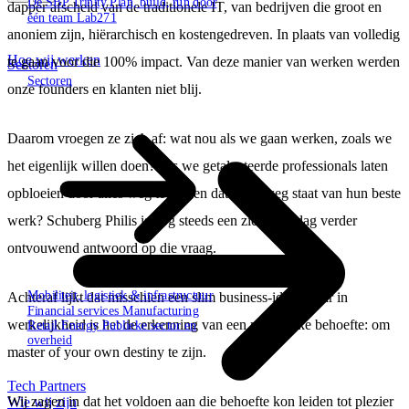
De SBP Trinity
Plan, build, run door
dapper afscheid van de traditionele IT, van bedrijven die groot en
één team
Lab271
anoniem zijn, hiërarchisch en kostengedreven. In plaats van volledig
Hoe wij werken
te gaan voor die 100% impact. Van deze manier van werken werden
Sectoren
Sectoren
onze founders en klanten niet blij.
Daarom vroegen ze zich af: wat nou als we gaan werken, zoals we
het eigenlijk willen doen? Als we getalenteerde professionals laten
opbloeien door alles weg te nemen dat in de weg staat van hun beste
werk? Schuberg Philis is nog steeds een zich elke dag verder
ontvouwend antwoord op die vraag.
Mobiliteit, logistiek & infrastructuur
Achteraf lijkt dat misschien een slim business-idee. Maar in
Financial services
Manufacturing
werkelijkheid is het de erkenning van een menselijke behoefte: om
Retail
Energy
Publieke sector en
overheid
master of your own destiny te zijn.
Tech Partners
Wij zagen in dat het voldoen aan die behoefte kon leiden tot plezier
Wie wij zijn