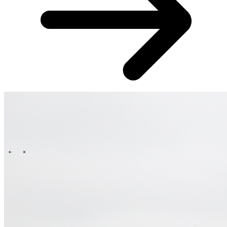
Technology
Business
Support
Wat wij jou bieden
Onze cultuur
Selectieprocedure
A day in the life
\
\
Contact