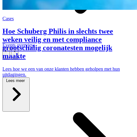
Cases
Hoe Schuberg Philis in slechts twee
weken veilig en met compliance
Events overview
grootschalig coronatesten mogelijk
maakte
\
\
Lees hoe we een van onze klanten hebben geholpen met hun
uitdagingen.
Carrières
Lees meer
\