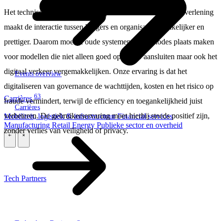
Het technisch optimaliseren van publieke en sociale dienstverlening
maakt de interactie tussen burgers en organisaties makkelijker en
prettiger. Daarom moeten oude systemen en methodes plaats maken
voor modellen die niet alleen goed op elkaar aansluiten maar ook het
digitaal verkeer vergemakkelijken. Onze ervaring is dat het
Events overview
digitaliseren van governance de wachttijden, kosten en het risico op
63
Carrières
fraude vermindert, terwijl de efficiency en toegankelijkheid juist
Carrières
verbeteren. De gebruikerservaring moet hierbij steeds positief zijn,
Mobiliteit, logistiek & infrastructuur
Financial services
Manufacturing
Retail
Energy
Publieke sector en overheid
zonder verlies van veiligheid of privacy.
\
\
Tech Partners