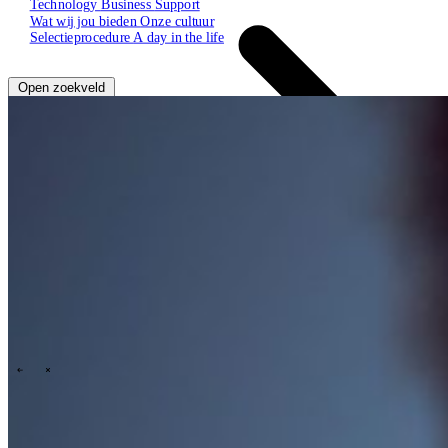
Technology
Business
Support
Wat wij jou bieden
Onze cultuur
Selectieprocedure
A day in the life
Open zoekveld
Zoeken
NL
EN
DE
Contact
\
\