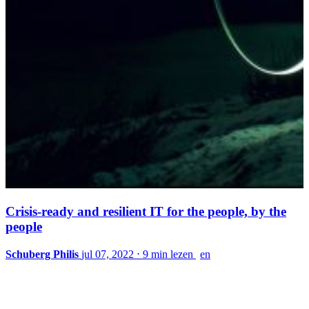
Crisis-ready and resilient IT for the people, by the
people
Schuberg Philis
jul 07, 2022
⋅
9 min lezen
en