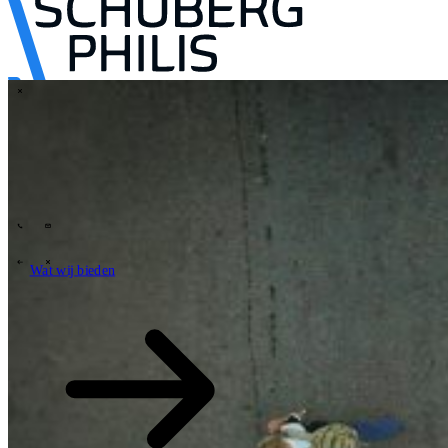
\
Tech Partners
Wat wij bieden
Hoe wij werken
Sectoren
63
Contact
Wie wij zijn
News
Carrières
\
\
Wat wij bieden
Wat wij bieden
\
\
Open zoekveld
Wat wij bieden
Zoeken