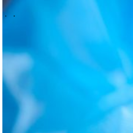
Onze cultuur
Onze purpose, visie en missie
Ons verhaal
Ons
commitment aan ESG & duurzaamheid
Onze governance
\
\
News