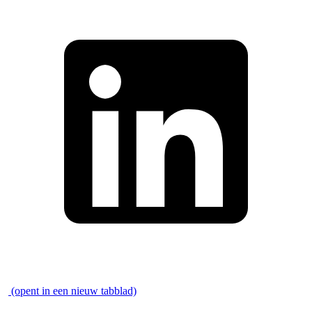
\
(opent in een nieuw tabblad)