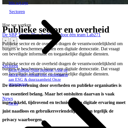
Wie wij zijn
Sectoren
Hoe we werken
Publieke sector en overheid
De SBP Trinity
Plan, build, run door één team
Lab271
Publieke sector en de overheid dragen de verantwoordelijkheid om
\
\
burgers te beschermen binnen een digitale democratie. Dat vraagt
om beveiligde informatie en toegankelijke digitale diensten.
Publieke sector en de overheid dragen de verantwoordelijkheid om
Sectoren
burgers te beschermen binnen een digitale democratie. Dat vraagt
Onze cultuur
Onze purpose, visie en
om beveiligde informatie en toegankelijke digitale diensten.
missie
Ons verhaal
Ons commitment
aan ESG & duurzaamheid
Onze
governance
De dienstverlening door overheden en publieke organisaties is
van essentieel belang. Maar het ontsluiten daarvan is vaak
News
ingewikkeld, tijdrovend en technisch. Die digitale ervaring moet
News
juist naadloos en gebruikersvriendelijk zijn, en tegelijk de
privacy waarborgen.