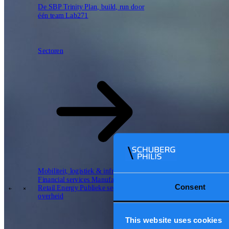
De SBP Trinity
Plan, build, run door
één team
Lab271
Sectoren
Sectoren
Value propositions
Mobiliteit, logistiek & infrastructuur
Cloud
Data & AI
Software
Security
Financial services
Manufacturing
Consent
Retail
Energy
Publieke sector en
overheid
\
\
This website uses cookies
Tech Partners