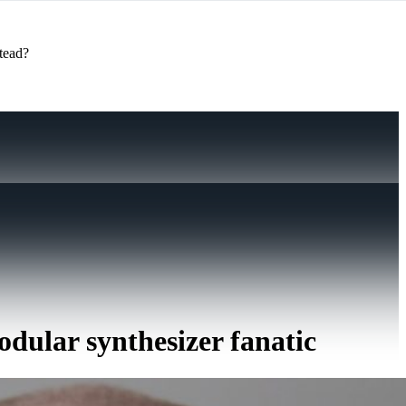
stead?
dular synthesizer fanatic