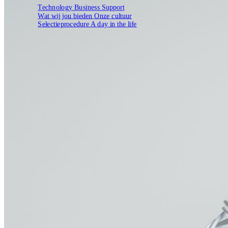
Technology
Business
Support
Wat wij jou bieden
Onze cultuur
Selectieprocedure
A day in the life
Open zoekveld
Zoeken
NL
EN
DE
Contact