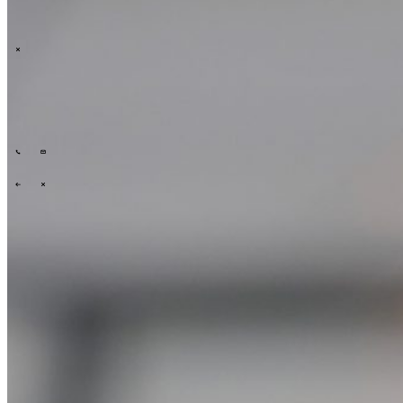
\
Tech Partners
Wat wij bieden
Hoe wij werken
Sectoren
Wie wij zi
\
\
\
\
Wat wij bieden