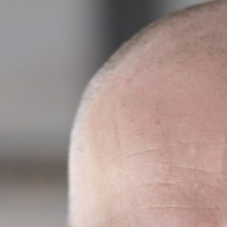
62
Contact
jn
News
Carrières