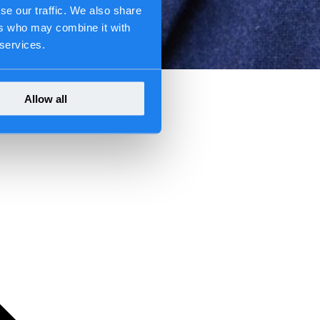
se our traffic. We also share
ers who may combine it with
 services.
Allow all