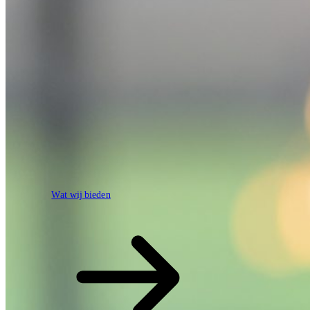
Wat wij bieden
Wat wij bieden
Open zoekveld