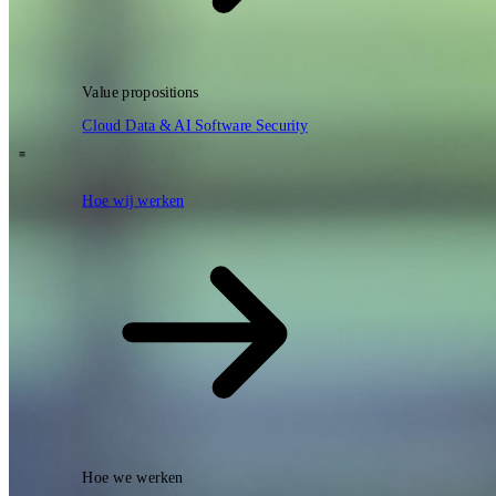
Zoeken
Value propositions
NL
Cloud
Data & AI
Software
Security
EN
DE
\
Hoe wij werken
Hoe wij werken
Hoe we werken