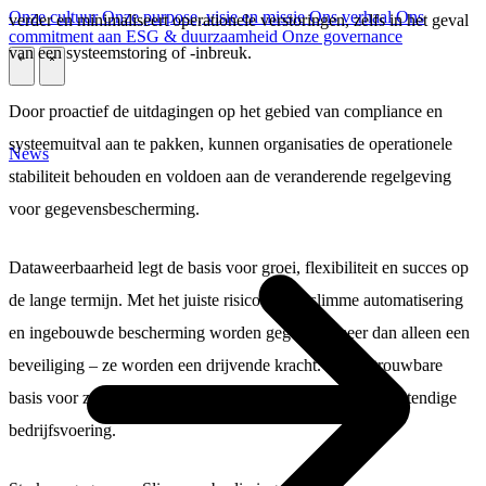
Onze cultuur
Onze purpose, visie en missie
Ons verhaal
Ons
verder en minimaliseert operationele verstoringen, zelfs in het geval
commitment aan ESG & duurzaamheid
Onze governance
van een systeemstoring of -inbreuk.
\
\
Door proactief de uitdagingen op het gebied van compliance en
systeemuitval aan te pakken, kunnen organisaties de operationele
News
stabiliteit behouden en voldoen aan de veranderende regelgeving
voor gegevensbescherming.
Dataweerbaarheid legt de basis voor groei, flexibiliteit en succes op
de lange termijn. Met het juiste risicobeleid, slimme automatisering
en ingebouwde bescherming worden gegevens meer dan alleen een
beveiliging – ze worden een drijvende kracht. Een betrouwbare
basis voor zelfverzekerde beslissingen en een toekomstbestendige
bedrijfsvoering.