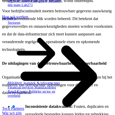
strategische doelstellingen te behalen, wordt ondermijnd.
De SBP Trinity
Plan, build, run door
één team
Lab271
Voor bedrijfscontinuïteit moeten betrouwbare gegevens nauwkeurig
Hoe wij werken
Sectoren
en met vooruitziende blik worden beheerd. Dit betekent dat
Sectoren
gegevensverlies en onnauwkeurigheden moeten worden voorkomen
en dat de data-infrastructuur zich moet kunnen aanpassen aan
veranderende regelgeving, operationele eisen en opkomende
technologieën.
De uitdagingen van databetrouwbaarheid en
-weerbaarheid
Organisaties staan ​​voor verschillende belangrijke uitdagingen bij het
Mobiliteit, logistiek & infrastructuur
realiseren van betrouwbare oplossingen voor databeheer en
Financial services
Manufacturing
Retail
Energy
Publieke sector en
dataweerbaarheid:
overheid
Inconsistente datakwaliteit:
Fouten, duplicaten en
Tech Partners
Wie wij zijn
verouderde bestanden kunnen leiden tot gebrekkige