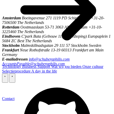
\
Amsterdam
Boeingavenue 271 1119 PD Schiphol-Rijk +31-20-
7506500 The Netherlands
Rotterdam
Oostmaaslaan 53-71 3063 AN Rotterdam +31-10-
3225460 The Netherlands
Eindhoven
C'park Bata (Gebouw 11, 1e verdieping) Europaplein 1
5684 ZC Best The Netherlands
Stockholm
Malmskillnadsgatan 29 111 57 Stockholm Sweden
Frankfurt
Neue Rothofstraße 13-19 60313 Frankfurt am Main
Germany
E-mailadressen
info@schubergphilis.com
AccountsPayable@schubergphilis.com
Technology
Business
Support
Wat wij jou bieden
Onze cultuur
Selectieprocedure
A day in the life
\
\
Contact