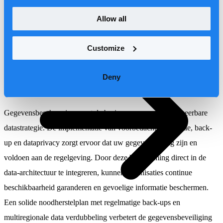
Wie wij zijn
bedrijfsvoering beïnvloeden. Het resultaat: minder hiaten in de
Allow all
datakwaliteit, sneller herstel na storingen en betere dagelijkse
prestaties.
Customize
Voorbedachte g
egevensbescherming, encryptie, back-up en
Deny
gegevens privacy
Gegevensbescherming moet de basis vormen voor elke weerbare
datastrategie. De implementatie van voorbedachte encryptie, back-
up en dataprivacy zorgt ervoor dat uw gegevens veilig zijn en
voldoen aan de regelgeving. Door deze bescherming direct in de
data-architectuur te integreren, kunnen organisaties continue
beschikbaarheid garanderen en gevoelige informatie beschermen.
Een solide noodherstelplan met regelmatige back-ups en
multiregionale data verdubbeling verbetert de gegevensbeveiliging