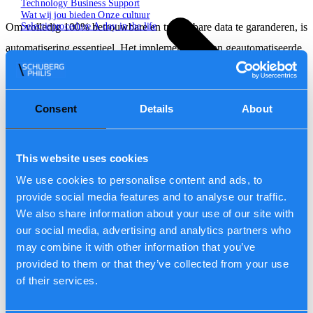
Technology
Business
Support
Wat wij jou bieden
Onze cultuur
Selectieprocedure
A day in the life
Om volledig 100% betrouwbare en traceerbare data te garanderen, is
automatisering essentieel. Het implementeren van geautomatiseerde
Open zoekveld
herstel- en validatieprocessen minimaliseert menselijke fouten en
zorgt ervoor dat data over de hele linie consistent en nauwkeurig
Consent
Details
About
blijft.
Zoeken
Door best practices voor softwareontwikkeling toe te passen, zoals
This website uses cookies
continue monitoring en observatie, krijgen organisaties real-time
We use cookies to personalise content and ads, to
inzicht in hun datapijplijnen. Dit garandeert volledige
provide social media features and to analyse our traffic.
NL
traceerbaarheid en versterkt het vertrouwen in data-integriteit en -
We also share information about your use of our site with
EN
DE
Contact
our social media, advertising and analytics partners who
beveiliging.
may combine it with other information that you’ve
provided to them or that they’ve collected from your use
\
\
Het toevoegen van AI-gestuurde afwijking detectie voegt een extra
of their services.
niveau van weerbaarheid toe: problemen worden vroegtijdig
gesignaleerd en verstoringen worden voorkomen voordat ze de