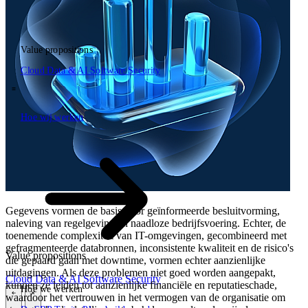
Value propositions
NL
Cloud
Data & AI
Software
Security
EN
DE
\
Hoe wij werken
Hoe wij werken
Gegevens vormen de basis voor geïnformeerde besluitvorming,
naleving van regelgeving en naadloze bedrijfsvoering. Echter, de
toenemende complexiteit van IT-omgevingen, gecombineerd met
gefragmenteerde databronnen, inconsistente kwaliteit en de risico's
Value propositions
die gepaard gaan met downtime, vormen echter aanzienlijke
uitdagingen. Als deze problemen niet goed worden aangepakt,
Cloud
Data & AI
Software
Security
kunnen ze leiden tot aanzienlijke financiële en reputatieschade,
Hoe we werken
waardoor het vertrouwen in het vermogen van de organisatie om
\
\