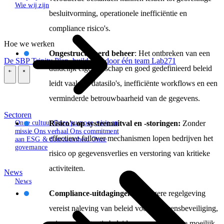
Wie wij zijn
besluitvorming, operationele inefficiëntie en
compliance risico's.
Hoe we werken
Ongestructureerd
beheer
: Het ontbreken van een
De SBP Trinity
Plan, build, run door één team
Lab271
duidelijk eigenaarschap en goed gedefinieerd beleid
\
\
leidt vaak tot datasilo's, inefficiënte workflows en een
verminderde betrouwbaarheid van de gegevens.
Sectoren
Risico's op systeemuitval en -storingen:
Zonder
Onze cultuur
Onze purpose, visie en
missie
Ons verhaal
Ons commitment
effectieve failover mechanismen lopen bedrijven het
aan ESG & duurzaamheid
Onze
governance
risico op gegevensverlies en verstoring van kritieke
activiteiten.
News
News
Compliance-uitdagingen:
Strengere regelgeving
vereist naleving van beleid voor gegevensbeveiliging,
privacy en retentie beleid – een naleving die moeilijk