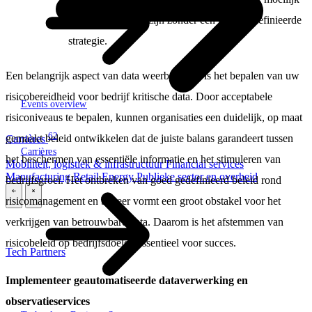
te handhaven kan zijn zonder een goed gedefinieerde
strategie.
Een belangrijk aspect van data weerbaarheid is het bepalen van uw
risicobereidheid voor bedrijf kritische data. Door acceptabele
Events overview
risiconiveaus te bepalen, kunnen organisaties een duidelijk, op maat
62
gemaakt beleid ontwikkelen dat de juiste balans garandeert tussen
Carrières
Carrières
het beschermen van essentiële informatie en het stimuleren van
Mobiliteit, logistiek & infrastructuur
Financial services
Manufacturing
Retail
Energy
Publieke sector en overheid
bedrijfsgroei. Het ontbreken van goed gedefinieerd beleid rond
risicomanagement en beheer vormt een groot obstakel voor het
\
\
verkrijgen van betrouwbare data. Daarom is het afstemmen van
risicobeleid op bedrijfsdoelen essentieel voor succes.
Tech Partners
Implementeer geautomatiseerde dataverwerking en
observatieservices