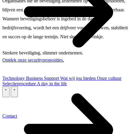
Organisaties die de beveiliging afstemmen op hun bedrijfsdoelen,
blijven een stap voor – niet alleen compliant, maar ook weerbaar.
Wanneer beveiligingsbeheer is ingebed in de dagelijkse
bedrijfsvoering, wordt het een drijfveer voor vertrouwen, stabiliteit
en succes op de lange termijn. Niet slechts een vinkje.
Sterkere beveiliging, slimmer ondernemen.
Ontdek onze securityproposities.
Technology
Business
Support
Wat wij jou bieden
Onze cultuur
Selectieprocedure
A day in the life
\
\
Contact