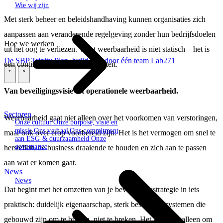
Wie wij zijn
Met sterk beheer en beleidshandhaving kunnen organisaties zich
aanpassen aan veranderende regelgeving zonder hun bedrijfsdoelen
Hoe we werken
uit het oog te verliezen. Want weerbaarheid is niet statisch – het is
De SBP Trinity
Plan, build, run door één team
Lab271
een continue, strategische capaciteit.
\
\
Van beveiligingsvisie tot operationele
weerbaarheid.
Sectoren
Weerbaarheid gaat niet alleen over het voorkomen van verstoringen,
Onze cultuur
Onze purpose, visie en
missie
Ons verhaal
Ons commitment
maar ook over erop voorbereid zijn. Het is het vermogen om snel te
aan ESG & duurzaamheid
Onze
governance
herstellen, de business draaiende te houden en zich aan te passen
aan wat er komen gaat.
News
News
Dat begint met het omzetten van je beveiligingsstrategie in iets
praktisch: duidelijk eigenaarschap, sterk bestuur en systemen die
gebouwd zijn om te buigen, niet te breken. Het gaat niet alleen om