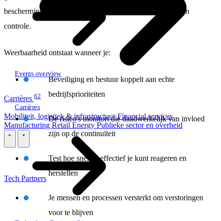
bescherming, maar ook om herstelvermogen, continuïteit en
controle.
Weerbaarheid ontstaat wanneer je:
Events overview
Beveiliging en bestuur koppelt aan echte
bedrijfsprioriteiten
62
Carrières
Carrières
Mobiliteit, logistiek & infrastructuur
Financial services
De risico's monitort die daadwerkelijk van invloed
Manufacturing
Retail
Energy
Publieke sector en overheid
zijn op de continuïteit
\
\
Test hoe snel en effectief je kunt reageren en
herstellen
Tech Partners
Je mensen en processen versterkt om verstoringen
voor te blijven