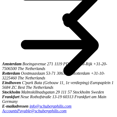
\
Amsterdam
Boeingavenue 271 1119 PD Schiphol-Rijk +31-20-
7506500 The Netherlands
Rotterdam
Oostmaaslaan 53-71 3063 AN Rotterdam +31-10-
3225460 The Netherlands
Eindhoven
C'park Bata (Gebouw 11, 1e verdieping) Europaplein 1
5684 ZC Best The Netherlands
Stockholm
Malmskillnadsgatan 29 111 57 Stockholm Sweden
Frankfurt
Neue Rothofstraße 13-19 60313 Frankfurt am Main
Germany
E-mailadressen
info@schubergphilis.com
AccountsPayable@schubergphilis.com