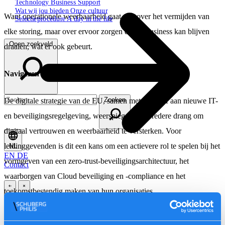
Technology
Business
Support
Wat wij jou bieden
Onze cultuur
Want operationele weerbaarheid gaat niet over het vermijden van
Selectieprocedure
A day in the life
elke storing, maar over ervoor zorgen dat de business kan blijven
Open zoekveld
draaien, wat er ook gebeurt.
Navigeren door nieuwe wet- en regelgeving.
Zoeken
De digitale strategie van de EU, samen met een golf aan nieuwe IT-
en beveiligingsregelgeving, weerspiegelt een bredere drang om
digitaal vertrouwen en weerbaarheid te versterken. Voor
leidinggevenden is dit een kans om een ​​actievere rol te spelen bij het
NL
EN
DE
vormgeven van een zero-trust-beveiligingsarchitectuur, het
Contact
waarborgen van Cloud beveiliging en -compliance en het
toekomstbestendig maken van hun organisaties.
\
\
De echte uitdaging is niet de hoeveelheid regelgeving. Het is het