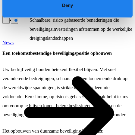
Onze cultuur
Onze purpose, visie en missie
Ons verhaal
Ons
derden en de toeleveringsketen te beheren
Deny
commitment aan ESG & duurzaamheid
Onze governance
Schaalbare, risico gebaseerde benaderingen die
\
\
beveiligingsinvesteringen afstemmen op de werkelijke
dreigingslandschappen
News
Een toekomstbestendige beveiligingspositie opbouwen
Uw bedrijf veilig houden betekent flexibel blijven. Met snel
veranderende bedreigingen, schaars talent en toenemende druk op
de wereldwijde spanningen, is strikte naleving alleen niet
voldoende. Een slimme, op risico's gebaseerde aanpak helpt teams
om voorop te blijven lopen, betere beslissingen te nemen en de
beveiliging in lijn te houden met de bedrijfsvoering. Niet eronder.
Het opbouwen van duurzame beveiliging begint met: