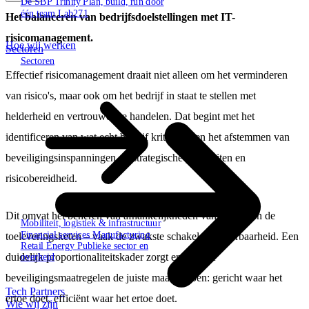
De SBP Trinity
Plan, build, run door
één team
Lab271
Het balanceren van bedrijfsdoelstellingen met IT-
risicomanagement.
Hoe wij werken
Sectoren
Sectoren
Effectief risicomanagement draait niet alleen om het verminderen
van risico's, maar ook om het bedrijf in staat te stellen met
helderheid en vertrouwen te handelen. Dat begint met het
identificeren van wat echt bedrijf kritisch is en het afstemmen van
beveiligingsinspanningen op strategische prioriteiten en
risicobereidheid.
Dit omvat het beheren van afhankelijkheden van derden en de
Mobiliteit, logistiek & infrastructuur
Financial services
Manufacturing
toeleveringsketen – vaak de zwakste schakels in weerbaarheid. Een
Retail
Energy
Publieke sector en
duidelijk proportionaliteitskader zorgt ervoor dat
overheid
beveiligingsmaatregelen de juiste maat hebben: gericht waar het
Tech Partners
ertoe doet, efficiënt waar het ertoe doet.
Wie wij zijn