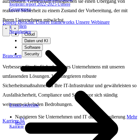
aufzubauen. Gemeinsam ermöglichen sie einen Übergang von
footprint report 2022-2025
Unsere
Governance
reaktiver Sicherheit zu einem Zustand der Vorbereitung, der mit
Ihrem Unternehmen mitwächst.
Unsere Berichte
Unsere frameworks
Unsere Webinare
Neuigkeiten
Neuigkeiten
\
\
Cloud
Daten und KI
Software
Security
Branchen
Verbessern Sie die Sicherheit Ihres Unternehmens mit unseren
umfassenden Lösungen. Wir integrieren robuste
Sicherheitsmaßnahmen in Ihre IT-Infrastruktur und gewährleisten so
Ausfallsicherheit, Compliance und Schutz vor sich ständig
weiterentwickelnden Bedrohungen.
Events overview
Navigieren Sie Unternehmen und IT durch Regulierung
Mehr
63
Karriere
lesen
Karriere