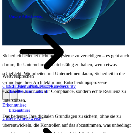
Unsere Arbeitsweise
Unsere Arbeitsweise
Sicherheit bedeutet nicht nur, Systeme zu verteidigen – es geht auch
darum, Ihr Unternehmen betriebsfähig zu halten, wenn etwas
schiefgeht. Wir arbeiten mit Unternehmen daran, Sicherheit in die
Wertversprechen
Grundlage ihrer Architektur und Entscheidungsprozesse
Cloud
Daten und KI
Software
Security
SBP Trinity
Plan, Build, Run durch
einzubetten, um nicht nur Compliance, sondern echte Resilienz zu
dasselbe Team
Lab271
\
\
unterstützen.
Erkenntnisse
Erkenntnisse
Das bedeutet, Ihre digitalen Grundlagen zu sichern, ohne sie zu
Unsere Arbeitsweise
überentwickeln, die Kontrollen auf das abzustimmen, was unbedingt