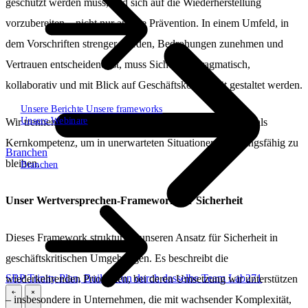
geschützt werden muss, und sich auf die Wiederherstellung
vorzubereiten – nicht nur auf die Prävention. In einem Umfeld, in
dem Vorschriften strenger werden, Bedrohungen zunehmen und
Vertrauen entscheidend ist, muss Sicherheit pragmatisch,
kollaborativ und mit Blick auf Geschäftskontinuität gestaltet werden.
Unsere Berichte
Unsere frameworks
Unsere Webinare
Wir trennen Sicherheit nicht vom Geschäft. Wir sehen sie als
Kernkompetenz, um in unerwarteten Situationen handlungsfähig zu
Branchen
bleiben.
Branchen
Unser Wertversprechen-Framework für Sicherheit
Dieses Framework strukturiert unseren Ansatz für Sicherheit in
geschäftskritischen Umgebungen. Es beschreibt die
SBP Trinity
Plan, Build, Run durch dasselbe Team
Lab271
wiederkehrenden Prioritäten, bei deren Umsetzung wir unterstützen
– insbesondere in Unternehmen, die mit wachsender Komplexität,
\
\