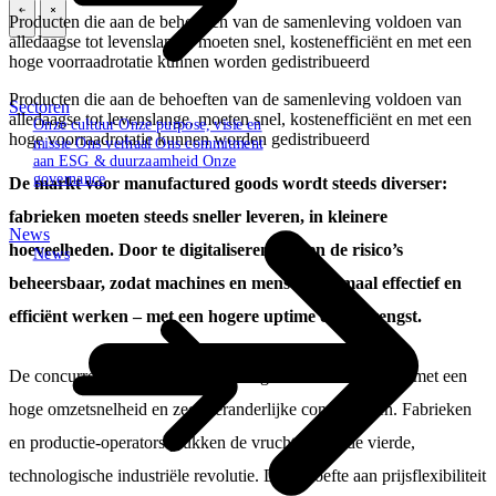
Producten die aan de behoeften van de samenleving voldoen van
\
\
alledaagse tot levenslange, moeten snel, kostenefficiënt en met een
hoge voorraadrotatie kunnen worden gedistribueerd
Producten die aan de behoeften van de samenleving voldoen van
Sectoren
alledaagse tot levenslange, moeten snel, kostenefficiënt en met een
Onze cultuur
Onze purpose, visie en
hoge voorraadrotatie kunnen worden gedistribueerd
missie
Ons verhaal
Ons commitment
aan ESG & duurzaamheid
Onze
governance
De markt voor manufactured goods wordt steeds diverser:
fabrieken moeten steeds sneller leveren, in kleinere
News
hoeveelheden. Door te digitaliseren blijven de risico’s
News
beheersbaar, zodat machines en mensen optimaal effectief en
efficiënt werken – met een hogere uptime en opbrengst.
De concurrentie op de manufacturing markt is moordend, met een
hoge omzetsnelheid en zeer veranderlijke consumenten. Fabrieken
en productie-operators plukken de vruchten van de vierde,
technologische industriële revolutie. De behoefte aan prijsflexibiliteit