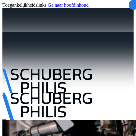
Toegankelijkheidslinks
Ga naar hoofdinhoud
\