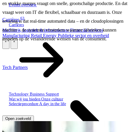
en strakke marges vraagt om snelle, grootschalige productie. En dat
Events overview
vraagt weer om IT die flexibel, schaalbaar en duurzaam is. Onze
63
Carrières
ervaring is dat real-time automated data – en de cloudoplossingen
Carrières
erachter – de systemen versterken waarmee fabrieken kunnen
Mobiliteit, logistiek & infrastructuur
Financial services
Manufacturing
Retail
Energy
Publieke sector en overheid
inspelen op de veranderende wensen van de consument.
\
\
Tech Partners
Technology
Business
Support
Wat wij jou bieden
Onze cultuur
Selectieprocedure
A day in the life
Open zoekveld