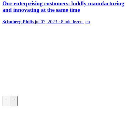
Our enterprising customers: boldly manufacturing
and innovating at the same time
Schuberg Philis
jul 07, 2023
⋅
8 min lezen
en
\
\