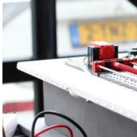
Onze cultuur
Onze purpose, visie en missie
Ons verhaal
Ons
commitment aan ESG & duurzaamheid
Onze governance
\
\