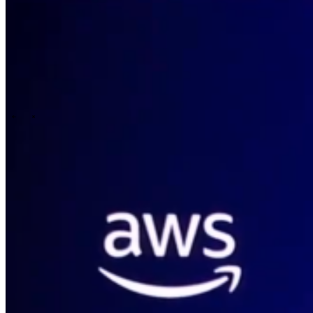
Technology
Business
Support
Wat wij jou bieden
Onze cultuur
Selectieprocedure
A day in the life
\
\
Contact