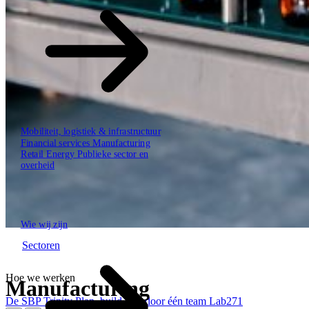
Mobiliteit, logistiek & infrastructuur
Financial services
Manufacturing
Retail
Energy
Publieke sector en
overheid
Tech Partners
Wie wij zijn
Wie wij zijn
Sectoren
Hoe we werken
Manufacturing
De SBP Trinity
Plan, build, run door één team
Lab271