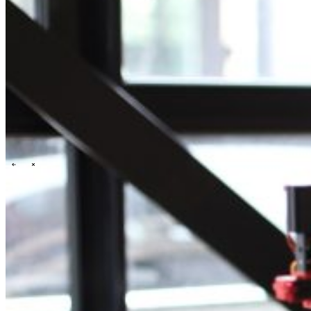
Zoeken
NL
EN
DE
Contact
\
\
Wie wij zijn