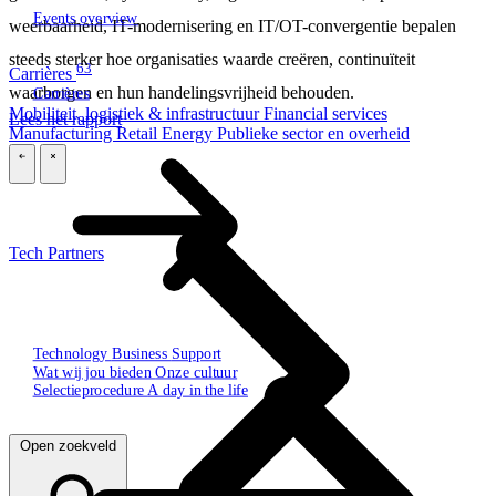
Events overview
weerbaarheid, IT-modernisering en IT/OT-convergentie bepalen
steeds sterker hoe organisaties waarde creëren, continuïteit
63
Carrières
waarborgen en hun handelingsvrijheid behouden.
Carrières
Mobiliteit, logistiek & infrastructuur
Financial services
Lees het rapport
Manufacturing
Retail
Energy
Publieke sector en overheid
\
\
Tech Partners
Technology
Business
Support
Wat wij jou bieden
Onze cultuur
Selectieprocedure
A day in the life
Open zoekveld