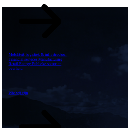
Mobiliteit, logistiek & infrastructuur
Financial services
Manufacturing
Retail
Energy
Publieke sector en
overheid
Tech Partners
Wie wij zijn
Wie wij zijn
Hoe we werken
De SBP Trinity
Plan, build, run door één team
Lab271