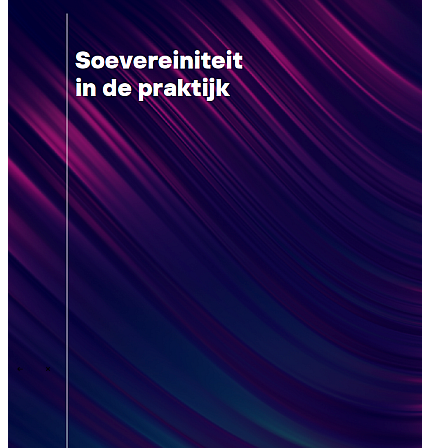
Onze cultuur
Onze purpose, visie en missie
Ons verhaal
Ons
commitment aan ESG & duurzaamheid
Onze governance
\
\