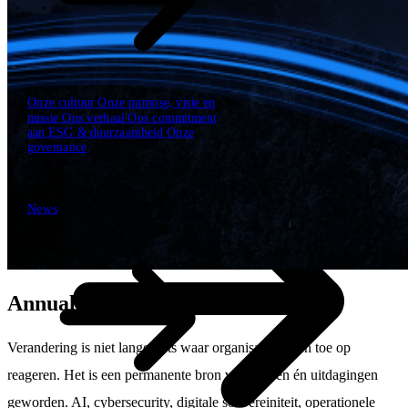
\
\
Sectoren
Onze cultuur
Onze purpose, visie en
missie
Ons verhaal
Ons commitment
aan ESG & duurzaamheid
Onze
governance
News
News
Annual Report 2025
Verandering is niet langer iets waar organisaties af en toe op
reageren. Het is een permanente bron van kansen én uitdagingen
geworden. AI, cybersecurity, digitale soevereiniteit, operationele