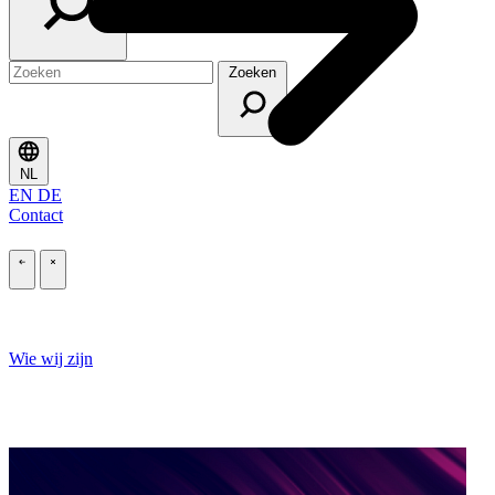
Zoeken
\
NL
EN
DE
Contact
\
\
Wie wij zijn