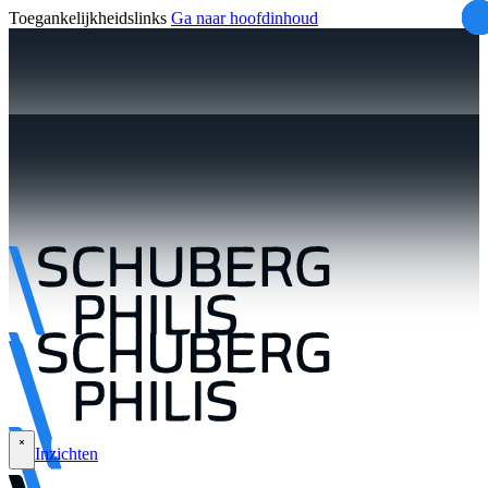
Toegankelijkheidslinks
Ga naar hoofdinhoud
Inzichten
\