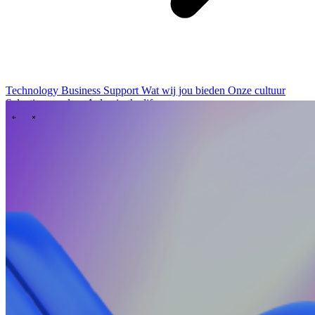
Technology
Business
Support
Wat wij jou bieden
Onze cultuur
Selectieprocedure
A day in the life
\
\
Contact