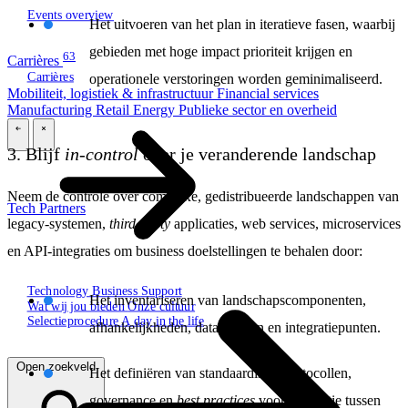
Events overview
Het uitvoeren van het plan in iteratieve fasen, waarbij
gebieden met hoge impact prioriteit krijgen en
63
Carrières
Carrières
operationele verstoringen worden geminimaliseerd.
Mobiliteit, logistiek & infrastructuur
Financial services
Manufacturing
Retail
Energy
Publieke sector en overheid
\
\
3. Blijf
in-control
over je veranderende landschap​
Neem de controle over complexe, gedistribueerde landschappen van
Tech Partners
legacy-systemen,
third-party
applicaties, web services, microservices
en API-integraties om business doelstellingen te behalen door:
Technology
Business
Support
Het inventariseren van landschapscomponenten,
Wat wij jou bieden
Onze cultuur
Selectieprocedure
A day in the life
afhankelijkheden, datastromen en integratiepunten.
Open zoekveld
Het definiëren van standaardisatieprotocollen,
governance en
best practices
voor integratie tussen