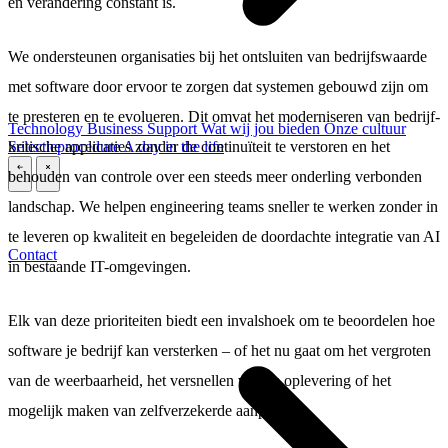
en verandering constant is.
We ondersteunen organisaties bij het ontsluiten van bedrijfswaarde
met software door ervoor te zorgen dat systemen gebouwd zijn om
te presteren en te evolueren. Dit omvat het moderniseren van bedrijf-
Technology
Business
Support
Wat wij jou bieden
Onze cultuur
kritische applicaties zonder de continuïteit te verstoren en het
Selectieprocedure
A day in the life
behouden van controle over een steeds meer onderling verbonden
\
\
landschap. We helpen engineering teams sneller te werken zonder in
te leveren op kwaliteit en begeleiden de doordachte integratie van AI
Contact
in bestaande IT-omgevingen.
Elk van deze prioriteiten biedt een invalshoek om te beoordelen hoe
software je bedrijf kan versterken – of het nu gaat om het vergroten
van de weerbaarheid, het versnellen van de oplevering of het
mogelijk maken van zelfverzekerde aanpassing: