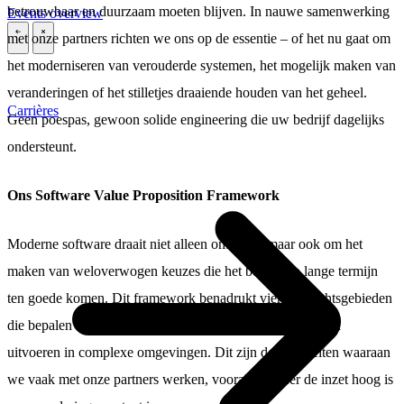
betrouwbaar en duurzaam moeten blijven. In nauwe samenwerking
Events overview
met onze partners richten we ons op de essentie – of het nu gaat om
\
\
het moderniseren van verouderde systemen, het mogelijk maken van
veranderingen of het stilletjes draaiende houden van het geheel.
Carrières
Geen poespas, gewoon solide engineering die uw bedrijf dagelijks
ondersteunt.
Ons Software Value Proposition Framework
Moderne software draait niet alleen om code, maar ook om het
maken van weloverwogen keuzes die het bedrijf op lange termijn
ten goede komen. Dit framework benadrukt vier aandachtsgebieden
die bepalen hoe we softwaresystemen plannen, bouwen en
uitvoeren in complexe omgevingen. Dit zijn de prioriteiten waaraan
we vaak met onze partners werken, vooral wanneer de inzet hoog is