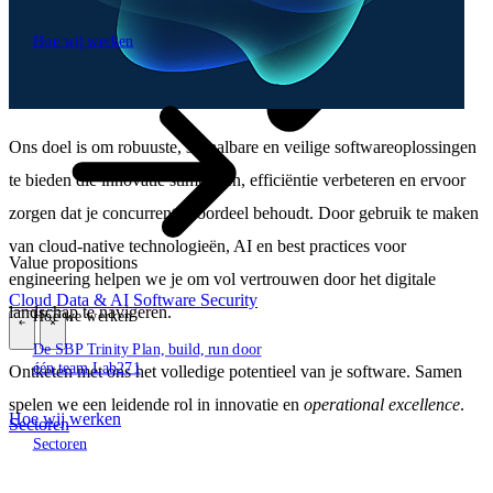
\
Hoe wij werken
Hoe wij werken
Ons doel is om robuuste, schaalbare en veilige softwareoplossingen
te bieden die innovatie stimuleren, efficiëntie verbeteren en ervoor
zorgen dat je concurrentievoordeel behoudt. Door gebruik te maken
van cloud-native technologieën, AI en best practices voor
Value propositions
engineering helpen we je om vol vertrouwen door het digitale
Cloud
Data & AI
Software
Security
landschap te navigeren.
Hoe we werken
\
\
De SBP Trinity
Plan, build, run door
één team
Lab271
Ontketen met ons het volledige potentieel van je software. Samen
spelen we een leidende rol in innovatie en
operational excellence
.
Hoe wij werken
Sectoren
Sectoren