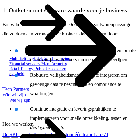
1. Ontketen met software waarde voor je business
Bouw betrouwbare en schaalbare
cloud-native
softwareoplossingen
die voldoen aan veranderende business doelstellingen door:
Intensief samen te werken met alle stakeholders om de
Mobiliteit, logistiek & infrastructuur
eisen van jouw business door en door te begrijpen.
Financial services
Manufacturing
Retail
Energy
Publieke sector en
overheid
Robuuste veiligheidsmaatregelen te integreren om
gevoelige data te beschermen en compliance te
Tech Partners
waarborgen.
Wie wij zijn
Wie wij zijn
Continue integratie en leveringspraktijken te
implementeren voor snelle ontwikkeling, testen en
Hoe we werken
deployment
cycli
.
De SBP Trinity
Plan, build, run door één team
Lab271