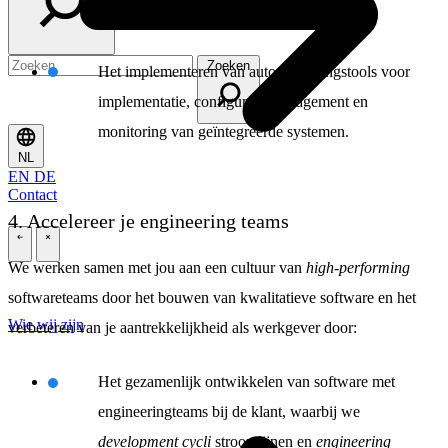
verschillende technologieën en platforms.
Zoeken
Het implementeren van automatiseringstools voor
implementatie, configuratiemanagement en
monitoring van geïntegreerde systemen.
NL
EN
DE
Contact
4. Accelereer je engineering teams
\
\
We werken samen met jou aan een cultuur van
high-performing
softwareteams door het bouwen van kwalitatieve software en het
Wie wij zijn
verbeteren van je aantrekkelijkheid als werkgever door:
Het gezamenlijk ontwikkelen van software met
engineeringteams bij de klant, waarbij we
development
cycli
stroomlijnen en
engineering