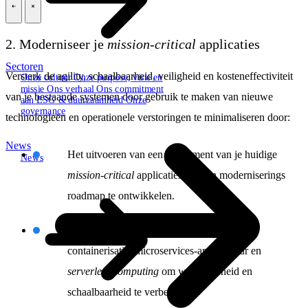
\
\
2. Moderniseer je
mission-critical
applicaties
Sectoren
Versterk de agility, schaalbaarheid, veiligheid en kosteneffectiviteit
Onze cultuur
Onze purpose, visie en
missie
Ons verhaal
Ons commitment
van je bestaande systemen door gebruik te maken van nieuwe
aan ESG & duurzaamheid
Onze
governance
technologieën en operationele verstoringen te minimaliseren door:
News
Het uitvoeren van een assessment van je huidige
News
mission-critical
applicaties om een moderniserings
roadmap te ontwikkelen.
Het introduceren van technologieën zoals
containerisatie, microservices-architectuur en
serverless computing
om wendbaarheid en
schaalbaarheid te verbeteren.