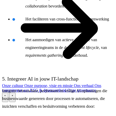
collaboration
bevorderen.
Het faciliteren van cross-functionele samenwerking
door de silo’s tussen teams af te breken.
Het aanmoedigen van actieve deelname van
engineeringteams in de
development
lifecycle
, van
requirements gathering
tot onderhoud.
5. Integreer AI in jouw IT-landschap
Onze cultuur
Onze purpose, visie en missie
Ons verhaal
Ons
commitment aan ESG & duurzaamheid
Onze governance
Integreer betrouwbare,
performant
en veilige AI-oplossingen die
businesswaarde genereren door processen te automatiseren, die
\
\
inzichten verschaffen en besluitvorming verbeteren door: