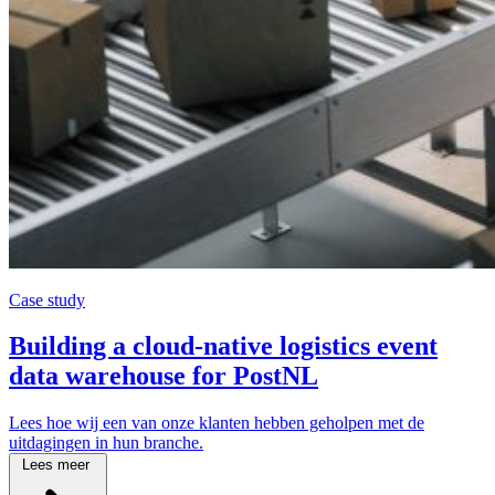
Case study
Building a cloud-native logistics event
data warehouse for PostNL
Lees hoe wij een van onze klanten hebben geholpen met de
uitdagingen in hun branche.
Lees meer