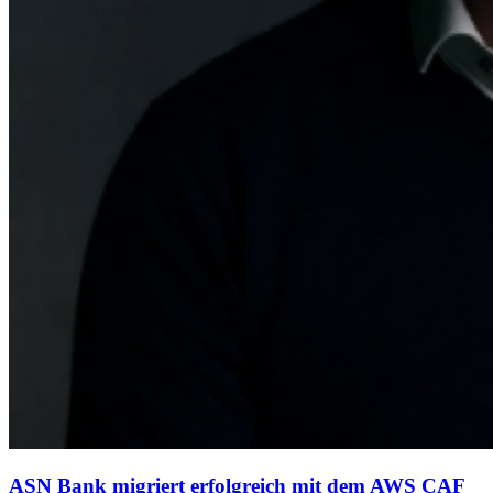
ASN Bank migriert erfolgreich mit dem AWS CAF