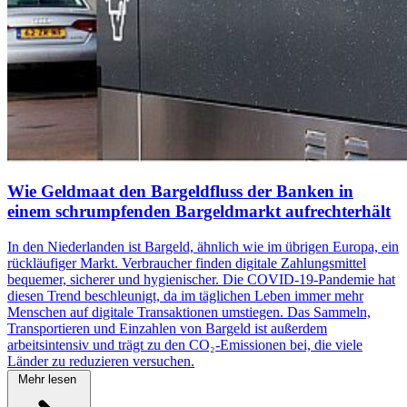
Wie Geldmaat den Bargeldfluss der Banken in
einem schrumpfenden Bargeldmarkt aufrechterhält
In den Niederlanden ist Bargeld, ähnlich wie im übrigen Europa, ein
rückläufiger Markt. Verbraucher finden digitale Zahlungsmittel
bequemer, sicherer und hygienischer. Die COVID-19-Pandemie hat
diesen Trend beschleunigt, da im täglichen Leben immer mehr
Menschen auf digitale Transaktionen umstiegen. Das Sammeln,
Transportieren und Einzahlen von Bargeld ist außerdem
arbeitsintensiv und trägt zu den CO₂-Emissionen bei, die viele
Länder zu reduzieren versuchen.
Mehr lesen