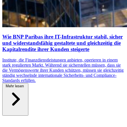
Wie BNP Paribas ihre IT-Infrastruktur stabil, sicher
und widerstandsfähig gestaltete und gleichzeitig die
Kapitalrendite ihrer Kunden steigerte
Institute, die Finanzdienstleistungen anbieten, operieren in einem
stark regulierten Markt. Während sie sicherstellen müssen, dass sie
die Vermögenswerte ihrer Kunden schützen, müssen sie gleichzeitig
ständig wechselnde internationale Sicherheits- und Compliance-
Standards erfüllen.
Mehr lesen
\