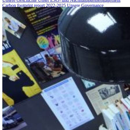
Unsere Geschichte
Unser ESG- und Nachhaltigkeitsengagement
Carbon footprint report 2022-2025
Unsere Governance
\
\
Neuigkeiten