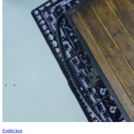
Technology
Business
Unterstützung
Was wir Ihnen bieten
Menschen und Kultur
Wie wir einstellen
Ein Tag im Leben
\
\
Contact
Entdecken