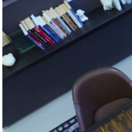
Events overview
\
\
Karriere