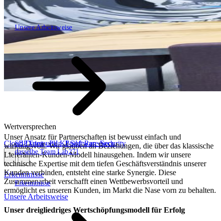
Unsere Arbeitsweise
Unsere Arbeitsweise
Wertversprechen
Unser Ansatz für Partnerschaften ist bewusst einfach und
Cloud
Daten und KI
Software
Security
SBP Trinity
Plan, Build, Run durch
wirkungsvoll. Wir glauben an Beziehungen, die über das klassische
dasselbe Team
Lab271
Lieferanten-Kunden-Modell hinausgehen. Indem wir unsere
\
\
technische Expertise mit dem tiefen Geschäftsverständnis unserer
Kunden verbinden, entsteht eine starke Synergie. Diese
Erkenntnisse
Zusammenarbeit verschafft einen Wettbewerbsvorteil und
Erkenntnisse
ermöglicht es unseren Kunden, im Markt die Nase vorn zu behalten.
Unsere Arbeitsweise
Unser dreigliedriges Wertschöpfungsmodell für Erfolg