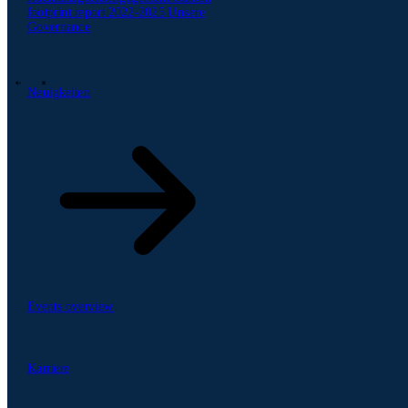
footprint report 2022-2025
Unsere
Governance
Unsere Berichte
Unsere frameworks
Unsere Webinare
Neuigkeiten
Neuigkeiten
\
\
Branchen
Events overview
62
Karriere
Karriere