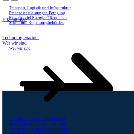
Transport, Logistik und Infrastruktur
Finanzdienstleistungen
Fertigung
Einzelhandel
Energie
Öffentlicher
Erkenntnisse
Sektor und Regierungsbehörden
Technologiepartner
Wer wir sind
Wer wir sind
Menschen und Kultur
Unser Ziel,
unsere Vision und unsere Mission
Unsere Geschichte
Unser ESG- und
Nachhaltigkeitsengagement
Carbon